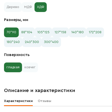
Дерево
МДФ
ХДФ
Размеры, мм
70*90
88*104
105*125
127*158
140*180
172*208
180*240
240*300
300*400
Поверхность
гладкая
ковчег
Описание и характеристики
Характеристики
Отзывы