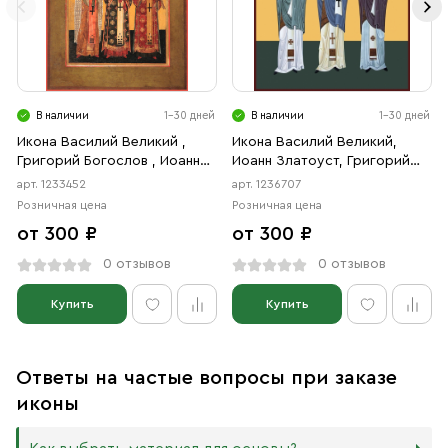
В наличии
1-30 дней
В наличии
1-30 дней
Икона Василий Великий ,
Икона Василий Великий,
Григорий Богослов , Иоанн
Иоанн Златоуст, Григорий
Златоуст святители
Богослов, святители
арт. 1233452
арт. 1236707
(АРТ.03452)
(АРТ.06707)
Розничная цена
Розничная цена
от 300 ₽
от 300 ₽
0 отзывов
0 отзывов
Купить
Купить
Ответы на частые вопросы при заказе
иконы