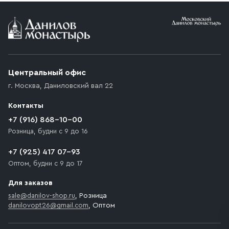
Условия доставки
Приобретённый товар доставляется до подъезда
(калитки дачи или ворот частного дома). Если
возникают препятствия для подъезда автомобиля,
Центральный офис
доставка осуществляется до ближайшего места,
г. Москва
,
Даниловский вал 22
которое максимально близко к месту запланированной
разгрузки товара и не нарушает правила дорожного
Контакты
движения. Если на территории места назначения
доставки предусмотрен платный въезд, то Покупателю
+7 (916) 868-10-00
необходимо компенсировать стоимость въезда
Розница, будни с 9 до 16
транспортного средства.
+7 (925) 417 07-93
Оптом, будни с 9 до 17
Для заказов
sale@danilov-shop.ru
, Розница
danilovopt26@gmail.com
, Оптом