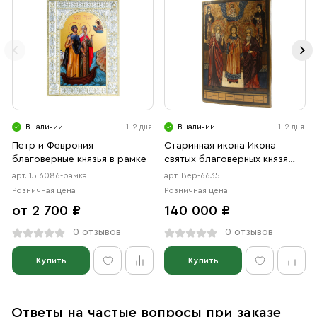
В наличии
1-2 дня
В наличии
1-2 дня
Петр и Феврония
Старинная икона Икона
благоверные князья в рамке
святых благоверных князя
Петра и княгини Февронии
арт. 15 6086-рамка
арт. Вер-6635
Муромских и святых
Розничная цена
Розничная цена
мучеников Гурия, Самона и
от 2 700 ₽
140 000 ₽
Авива, XIX век
0 отзывов
0 отзывов
Купить
Купить
Ответы на частые вопросы при заказе