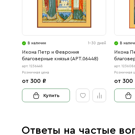
В наличии
1-30 дней
В налич
Икона Петр и Феврония
Икона П
благоверные князья (АРТ.06448)
благовер
арт. 1236448
арт. 123608
Розничная цена
Розничная 
от 300 ₽
от 300
Купить
Ответы на частые во