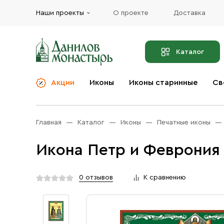
Наши проекты
О проекте
Доставка
Каталог
Акции
Иконы
Иконы старинные
Св
О компании
Благовония
Бренды
Богослужебная и
Главная
Каталог
Иконы
Печатные иконы
Церковная утварь
Доставка
Иконы
Икона Петр и Феврония 
Услуги
Масло
Акции
Оплата
0 отзывов
К сравнению
Православные подарки
Контакты
Разное