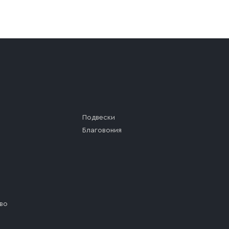
а (калитки дачи или ворот частного дома). Если возник
а, которое максимально близко к месту запланированной
ста назначения доставки предусмотрен платный въезд, 
Подвески
Благовония
во