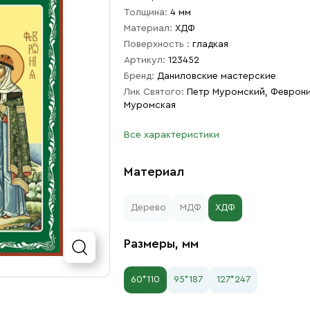
Толщина:
4 мм
Материал:
ХДФ
Поверхность :
гладкая
Артикул:
123452
Бренд:
Даниловские мастерские
Лик Святого:
Петр Муромский, Феврон
Муромская
Все характеристики
Материал
Дерево
МДФ
ХДФ
Размеры, мм
60*110
95*187
127*247