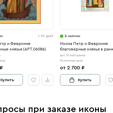
ии
1-30 дней
В наличии
етр и Феврония
Икона Петр и Феврония
ные князья (АРТ.06086)
благоверные князья в рам
6
арт. 15 6447-рамка
цена
Розничная цена
 ₽
от 2 700 ₽
Купить
Купить
просы при заказе иконы