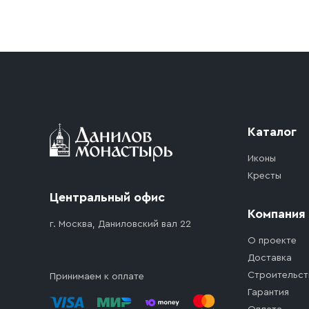
Условия доставки
Приобретённый товар доставляется до подъезд
доставка осуществляется до ближайшего мест
дорожного движения. Если на территории ме
стоимость въезда транспортного средства.
Каталог
Иконы
Кресты
Центральный офис
Компания
г. Москва, Даниловский вал 22
О проекте
Доставка
Строительст
Принимаем к оплате
Гарантия