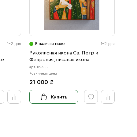
1-2 дня
В наличии мало
1-2 дня
В н
Рукописная икона Св. Петр и
Икона
ке
Феврония, писаная икона
благо
арт. 112355
арт. 12
Розничная цена
Розничн
21 000 ₽
от 3
Купить