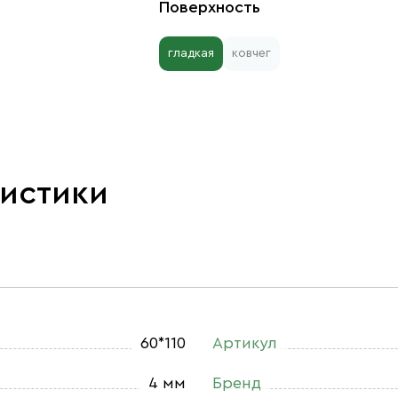
Поверхность
гладкая
ковчег
ристики
60*110
Артикул
4 мм
Бренд