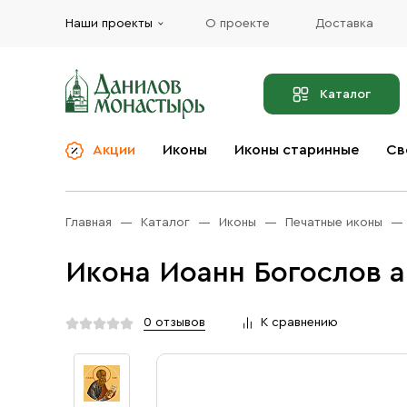
Наши проекты
О проекте
Доставка
Каталог
Акции
Иконы
Иконы старинные
Св
О компании
Благовония
Бренды
Богослужебная и
Главная
Каталог
Иконы
Печатные иконы
Церковная утварь
Доставка
Иконы
Икона Иоанн Богослов а
Услуги
Масло
Акции
Оплата
0 отзывов
К сравнению
Православные подарки
Контакты
Разное