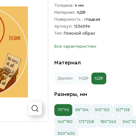
Толщина:
4 мм
Материал:
ХДФ
Поверхность :
гладкая
Артикул:
1236096
Тип:
Поясной образ
Все характеристики
Материал
Дерево
МДФ
ХДФ
Размеры, мм
70*90
88*104
105*125
127*158
140*180
172*208
180*240
240*3
300*400