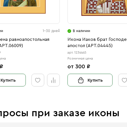
ии
1-30 дней
В наличии
лена равноапостольная
Икона Иаков брат Господе
АРТ.06009)
апостол (АРТ.04445)
9
арт. 1234445
цена
Розничная цена
 ₽
от 300 ₽
Купить
Купить
просы при заказе иконы