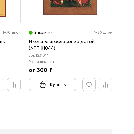
1-30 дней
В наличии
1-30 дней
В н
нь
Икона Благословение детей
Икона
(АРТ.01044)
архид
с-2)
арт. 1231044
арт. 12
Розничная цена
Розничн
от 300 ₽
от 3
Купить