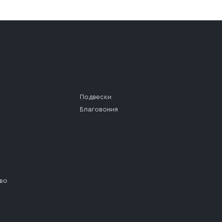
а (калитки дачи или ворот частного дома). Если возник
а, которое максимально близко к месту запланированной
ста назначения доставки предусмотрен платный въезд, 
Подвески
Благовония
во