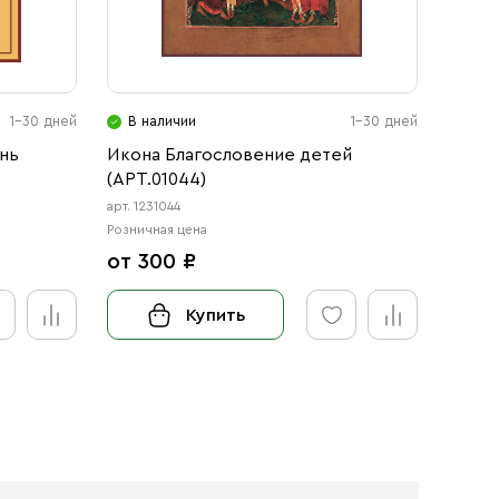
1-30 дней
В наличии
1-30 дней
В н
нь
Икона Благословение детей
Икона
(АРТ.01044)
архид
с-2)
арт. 1231044
арт. 12
Розничная цена
Розничн
от 300 ₽
от 3
Купить