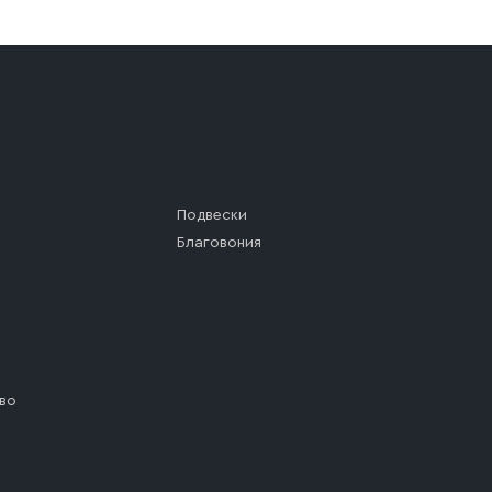
а (калитки дачи или ворот частного дома). Если возник
а, которое максимально близко к месту запланированной
ста назначения доставки предусмотрен платный въезд, 
Подвески
Благовония
во