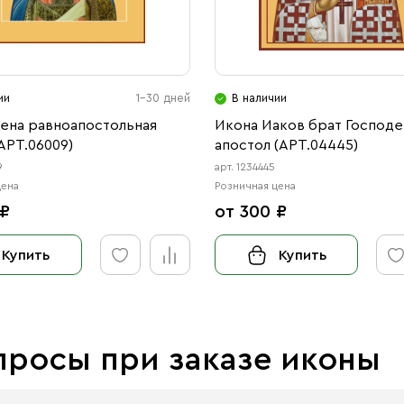
ии
1-30 дней
В наличии
лена равноапостольная
Икона Иаков брат Господе
АРТ.06009)
апостол (АРТ.04445)
9
арт. 1234445
цена
Розничная цена
 ₽
от 300 ₽
Купить
Купить
просы при заказе иконы