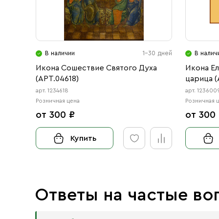
В наличии
1-30 дней
В налич
Икона Сошествие Святого Духа
Икона Е
(АРТ.04618)
царица (
арт. 1234618
арт. 123600
Розничная цена
Розничная 
от 300 ₽
от 300
Купить
Ответы на частые во