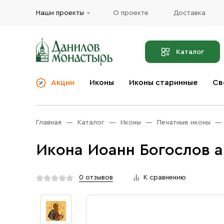
Наши проекты
О проекте
Доставка
Каталог
Акции
Иконы
Иконы старинные
Св
О компании
Благовония
Бренды
Богослужебная и
Главная
Каталог
Иконы
Печатные иконы
Церковная утварь
Доставка
Иконы
Икона Иоанн Богослов а
Услуги
Масло
Акции
Оплата
0 отзывов
К сравнению
Православные подарки
Контакты
Разное