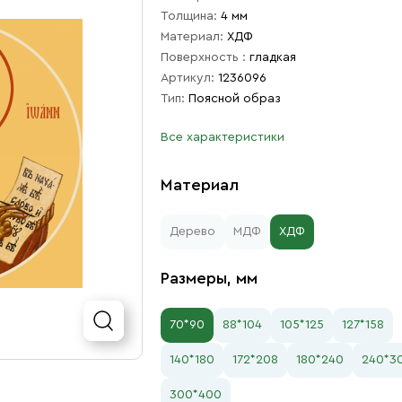
Толщина:
4 мм
Материал:
ХДФ
Поверхность :
гладкая
Артикул:
1236096
Тип:
Поясной образ
Все характеристики
Материал
Дерево
МДФ
ХДФ
Размеры, мм
70*90
88*104
105*125
127*158
140*180
172*208
180*240
240*3
300*400