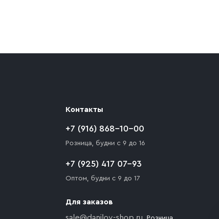
ают препятствия для подъезда автомобиля,
 разгрузки товара и не нарушает правила
то Покупателю необходимо компенсировать
Контакты
+7 (916) 868-10-00
Розница, будни с 9 до 16
+7 (925) 417 07-93
Оптом, будни с 9 до 17
Для заказов
sale@danilov-shop.ru
, Розница