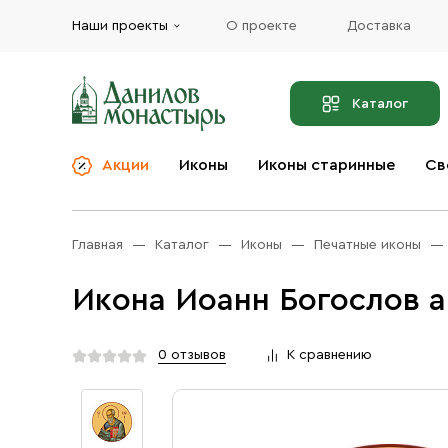
Наши проекты
О проекте
Доставка
Каталог
Акции
Иконы
Иконы старинные
Св
О компании
Благовония
Бренды
Богослужебная и
Главная
Каталог
Иконы
Печатные иконы
Церковная утварь
Доставка
Иконы
Икона Иоанн Богослов а
Услуги
Масло
Акции
Оплата
0 отзывов
К сравнению
Православные подарки
Контакты
Разное