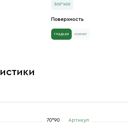
300*400
Поверхность
гладкая
ковчег
ристики
70*90
Артикул