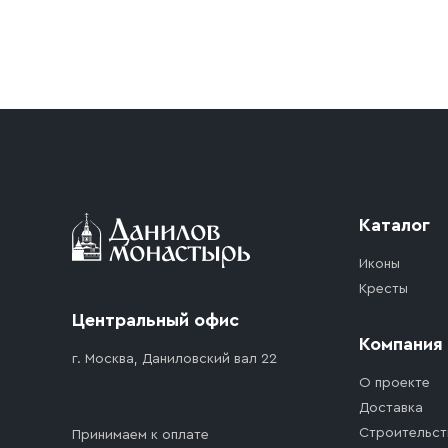
Условия доставки
Приобретённый товар доставляется до подъезд
доставка осуществляется до ближайшего мест
дорожного движения. Если на территории ме
стоимость въезда транспортного средства.
Каталог
Иконы
Кресты
Центральный офис
Компания
г. Москва, Даниловский вал 22
О проекте
Доставка
Строительст
Принимаем к оплате