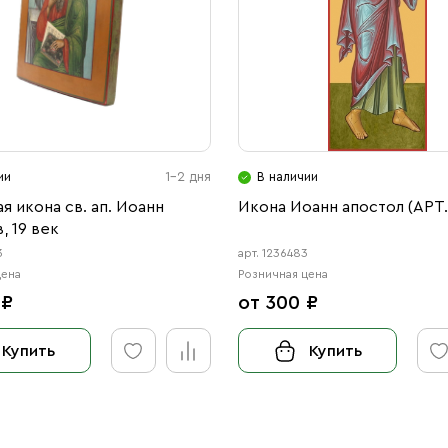
ии
1-2 дня
В наличии
я икона св. ап. Иоанн
Икона Иоанн апостол (АРТ.
, 19 век
3
арт. 1236483
цена
Розничная цена
 ₽
от 300 ₽
Купить
Купить