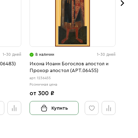
1-30 дней
В наличии
1-30 дней
В н
06483)
Икона Иоанн Богослов апостол и
Икона
Прохор апостол (АРТ.06455)
(АРТ.
арт. 1236455
арт. 123
Розничная цена
Розничн
от 300 ₽
от 3
Купить