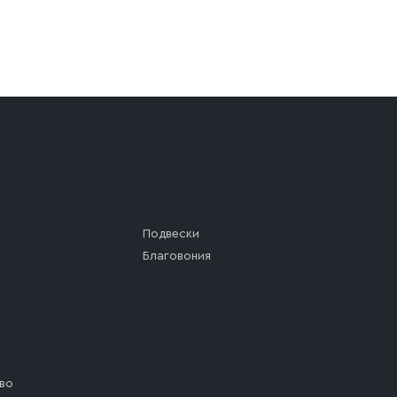
а (калитки дачи или ворот частного дома). Если возник
а, которое максимально близко к месту запланированной
ста назначения доставки предусмотрен платный въезд, 
Подвески
Благовония
во