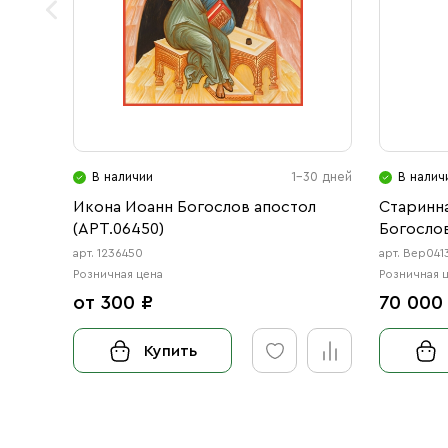
В наличии
1-30 дней
В налич
Икона Иоанн Богослов апостол
Старинна
(АРТ.06450)
Богослов
арт. 1236450
арт. Вер041
Розничная цена
Розничная 
от 300 ₽
70 000
Купить