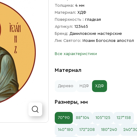
Толщина:
4 мм
Материал:
ХДФ
Поверхность :
гладкая
Артикул:
123465
Бренд:
Даниловские мастерские
Лик Святого:
Иоанн Богослов апостол
Все характеристики
Материал
Дерево
МДФ
ХДФ
Размеры, мм
70*90
88*104
105*125
127*158
140*180
172*208
180*240
240*3