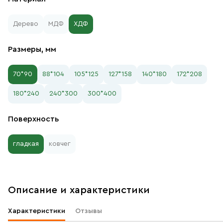
Дерево
МДФ
ХДФ
Размеры, мм
70*90
88*104
105*125
127*158
140*180
172*208
180*240
240*300
300*400
Поверхность
гладкая
ковчег
Описание и характеристики
Характеристики
Отзывы