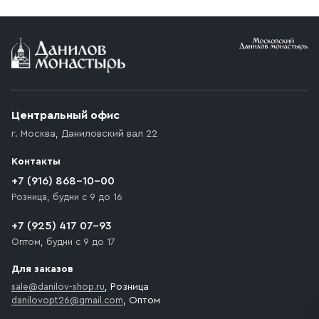
Условия доставки
Приобретённый товар доставляется до подъезда
(калитки дачи или ворот частного дома). Если
возникают препятствия для подъезда автомобиля,
Центральный офис
доставка осуществляется до ближайшего места,
г. Москва
,
Даниловский вал 22
которое максимально близко к месту запланированной
разгрузки товара и не нарушает правила дорожного
Контакты
движения. Если на территории места назначения
доставки предусмотрен платный въезд, то Покупателю
+7 (916) 868-10-00
необходимо компенсировать стоимость въезда
Розница, будни с 9 до 16
транспортного средства.
+7 (925) 417 07-93
Оптом, будни с 9 до 17
Для заказов
sale@danilov-shop.ru
, Розница
danilovopt26@gmail.com
, Оптом