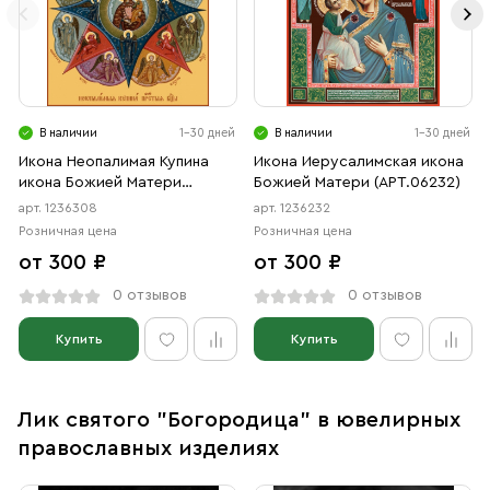
В наличии
1-30 дней
В наличии
1-30 дней
Икона Неопалимая Купина
Икона Иерусалимская икона
икона Божией Матери
Божией Матери (АРТ.06232)
(АРТ.06308)
арт. 1236308
арт. 1236232
Розничная цена
Розничная цена
от 300 ₽
от 300 ₽
0 отзывов
0 отзывов
Купить
Купить
Лик святого "Богородица" в ювелирных
православных изделиях