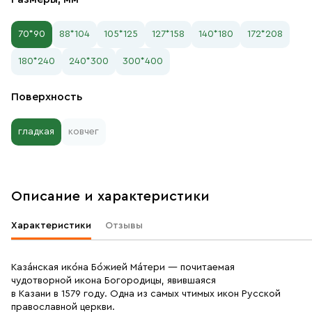
70*90
88*104
105*125
127*158
140*180
172*208
180*240
240*300
300*400
Поверхность
гладкая
ковчег
Описание и характеристики
Характеристики
Отзывы
Каза́нская ико́на Бо́жией Ма́тери — почитаемая
чудотворной икона Богородицы, явившаяся
в Казани в 1579 году. Одна из самых чтимых икон Русской
православной церкви.