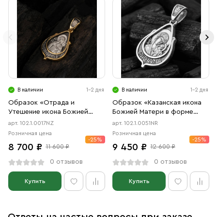
В наличии
1-2 дня
В наличии
1-2 дня
Образок «Отрада и
Образок «Казанская икона
Утешение икона Божией
Божией Матери в форме
Матери в форме цаты»
цаты» чернение, родий
арт. 102.1.0017NZ
арт. 102.1.0051NR
чернение, позолота
Розничная цена
Розничная цена
-25%
-25%
8 700 ₽
9 450 ₽
11 600 ₽
12 600 ₽
0 отзывов
0 отзывов
Купить
Купить