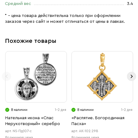
Размер
: 2,6х1х0,3
Средний вес
3.4
* – цена товара действительна только при оформлении
заказов через сайт и может отличаться от цены в лавках.
Похожие товары
В наличии
1-2 дня
В наличии
1-2 дня
Нательная икона «Спас
«Распятие. Богородичная
Нерукотворный» серебро
Пасха»
арт. NS-Пд107-с
арт. АК-102.298
Розничная цена
Розничная цена