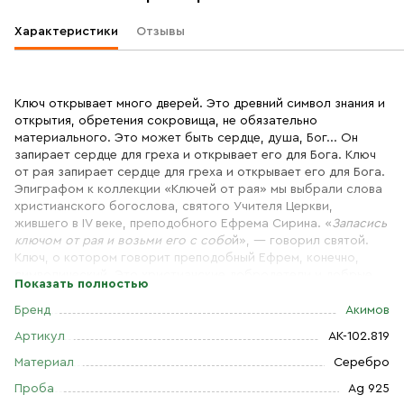
Характеристики
Отзывы
Ключ открывает много дверей. Это древний символ знания и
открытия, обретения сокровища, не обязательно
материального. Это может быть сердце, душа, Бог... Он
запирает сердце для греха и открывает его для Бога. Ключ
от рая запирает сердце для греха и открывает его для Бога.
Эпиграфом к коллекции «Ключей от рая» мы выбрали слова
христианского богослова, святого Учителя Церкви,
жившего в IV веке, преподобного Ефрема Сирина. «
Запасись
ключом от рая и возьми его с собо
й», — говорил святой.
Ключ, о котором говорит преподобный Ефрем, конечно,
символический. Это христианские добродетели и добрые
Показать полностью
дела человека. Подлинный ключ от рая получает тот, кто
идет Христовым путем, исполняя заповеди и отказываясь от
Бренд
Акимов
греха. Но без Бога своими силами человек этого сделать не
Артикул
АК-102.819
может. Поэтому на ключе написана молитва к Иисусу
Христу: «
Господи, спаси и сохрани
».
Материал
Серебро
Проба
Ag 925