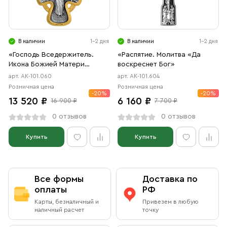
В наличии
1-2 дня
В наличии
1-2 дня
«Господь Вседержитель.
«Распятие. Молитва «Да
Икона Божией Матери
воскреснет Бог»
«Неупиваемая Чаша»
арт. АК-101.060
арт. АК-101.604
Розничная цена
Розничная цена
-20%
-20%
13 520 ₽
6 160 ₽
16 900 ₽
7 700 ₽
0 отзывов
0 отзывов
Купить
Купить
Все формы
Доставка по
оплаты
РФ
Карты, безналичный и
Привезем в любую
наличный расчет
точку