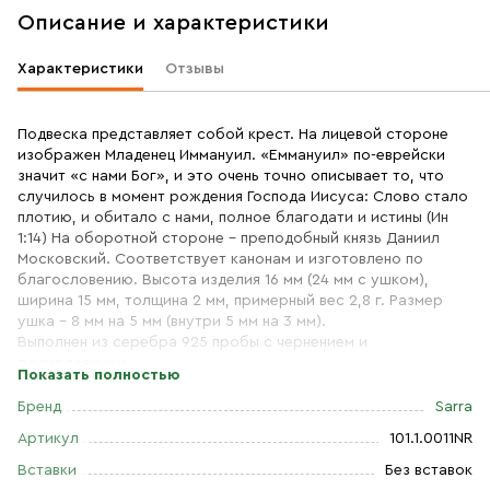
Описание и характеристики
Характеристики
Отзывы
Подвеска представляет собой крест. На лицевой стороне
изображен Младенец Иммануил. «Еммануил» по-еврейски
значит «с нами Бог», и это очень точно описывает то, что
случилось в момент рождения Господа Иисуса: Слово стало
плотию, и обитало с нами, полное благодати и истины (Ин
1:14) На оборотной стороне - преподобный князь Даниил
Московский. Соответствует канонам и изготовлено по
благословению. Высота изделия 16 мм (24 мм с ушком),
ширина 15 мм, толщина 2 мм, примерный вес 2,8 г. Размер
ушка - 8 мм на 5 мм (внутри 5 мм на 3 мм).
Выполнен из серебра 925 пробы с чернением и
родированием.
Показать полностью
Бренд
Sarra
Артикул
101.1.0011NR
Вставки
Без вставок