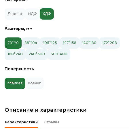
Дерево
МДФ
ХДФ
Размеры, мм
70*90
88*104
105*125
127*158
140*180
172*208
180*240
240*300
300*400
Поверхность
гладкая
ковчег
Описание и характеристики
Характеристики
Отзывы