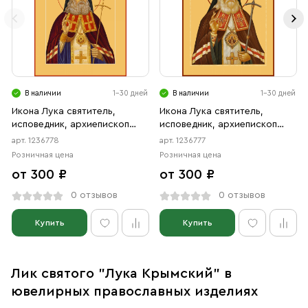
В наличии
1-30 дней
В наличии
1-30 дней
Икона Лука святитель,
Икона Лука святитель,
исповедник, архиепископ
исповедник, архиепископ
Крымский (АРТ.06778)
Крымский (АРТ.06777)
арт. 1236778
арт. 1236777
Розничная цена
Розничная цена
от 300 ₽
от 300 ₽
0 отзывов
0 отзывов
Купить
Купить
Лик святого "Лука Крымский" в
ювелирных православных изделиях