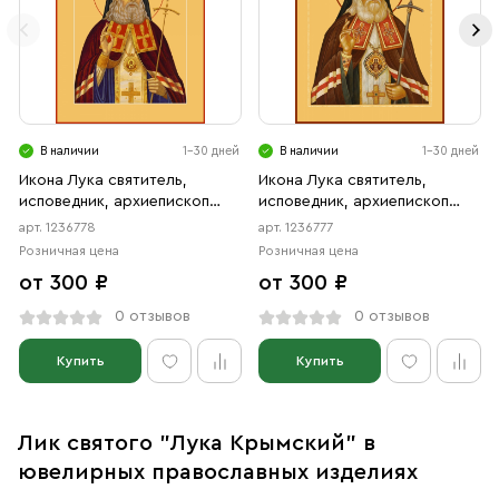
В наличии
1-30 дней
В наличии
1-30 дней
Икона Лука святитель,
Икона Лука святитель,
исповедник, архиепископ
исповедник, архиепископ
Крымский (АРТ.06778)
Крымский (АРТ.06777)
арт. 1236778
арт. 1236777
Розничная цена
Розничная цена
от 300 ₽
от 300 ₽
0 отзывов
0 отзывов
Купить
Купить
Лик святого "Лука Крымский" в
ювелирных православных изделиях