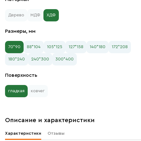
Дерево
МДФ
ХДФ
Размеры, мм
70*90
88*104
105*125
127*158
140*180
172*208
180*240
240*300
300*400
Поверхность
гладкая
ковчег
Описание и характеристики
Характеристики
Отзывы