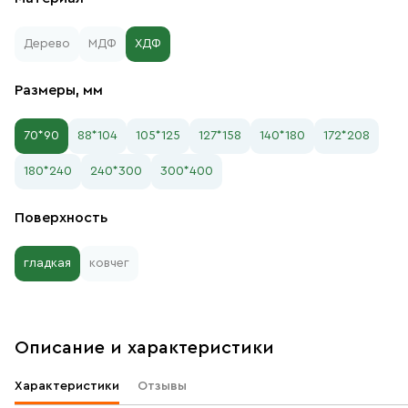
Дерево
МДФ
ХДФ
Размеры, мм
70*90
88*104
105*125
127*158
140*180
172*208
180*240
240*300
300*400
Поверхность
гладкая
ковчег
Описание и характеристики
Характеристики
Отзывы