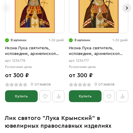
В наличии
1-30 дней
В наличии
1-30 дней
Икона Лука святитель,
Икона Лука святитель,
исповедник, архиепископ
исповедник, архиепископ
Крымский (АРТ.06778)
Крымский (АРТ.06777)
арт. 1236778
арт. 1236777
Розничная цена
Розничная цена
от 300 ₽
от 300 ₽
0 отзывов
0 отзывов
Купить
Купить
Лик святого "Лука Крымский" в
ювелирных православных изделиях