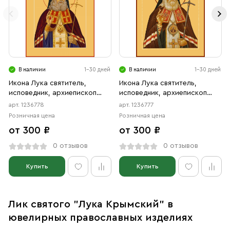
В наличии
1-30 дней
В наличии
1-30 дней
Икона Лука святитель,
Икона Лука святитель,
исповедник, архиепископ
исповедник, архиепископ
Крымский (АРТ.06778)
Крымский (АРТ.06777)
арт. 1236778
арт. 1236777
Розничная цена
Розничная цена
от 300 ₽
от 300 ₽
0 отзывов
0 отзывов
Купить
Купить
Лик святого "Лука Крымский" в
ювелирных православных изделиях