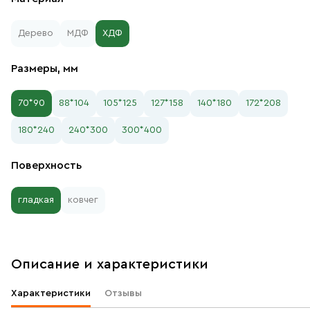
Дерево
МДФ
ХДФ
Размеры, мм
70*90
88*104
105*125
127*158
140*180
172*208
180*240
240*300
300*400
Поверхность
гладкая
ковчег
Описание и характеристики
Характеристики
Отзывы