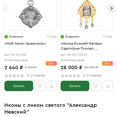
В наличии
1-2 дня
В наличии
1-2 дня
«Мой Ангел Хранитель»
«Икона Божией Матери
Одигитрия Псково-
Печерская»
арт. АК-102.618
арт. АК-102.293/К
Розничная цена
Розничная цена
-20%
-20%
2 640 ₽
28 000 ₽
3 300 ₽
35 000 ₽
0 отзывов
0 отзывов
Купить
Купить
Иконы с ликом святого "Александр
Невский"