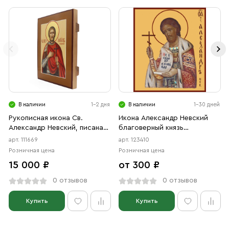
В наличии
1-2 дня
В наличии
1-30 дней
Рукописная икона Св.
Икона Александр Невский
Александр Невский, писаная
благоверный князь
икона
(АРТ.00410)
арт. 111669
арт. 123410
Розничная цена
Розничная цена
15 000 ₽
от 300 ₽
0 отзывов
0 отзывов
Купить
Купить