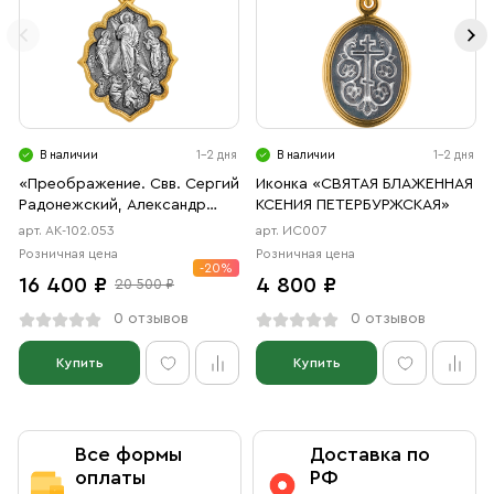
В наличии
1-2 дня
В наличии
1-2 дня
«Преображение. Свв. Сергий
Иконка «СВЯТАЯ БЛАЖЕННАЯ
Радонежский, Александр
КСЕНИЯ ПЕТЕРБУРЖСКАЯ»
Свирский, Ксения
арт. АК-102.053
арт. ИС007
Петербургская, Матрона
Розничная цена
Розничная цена
Московская»
-20%
16 400 ₽
4 800 ₽
20 500 ₽
0 отзывов
0 отзывов
Купить
Купить
Все формы
Доставка по
оплаты
РФ