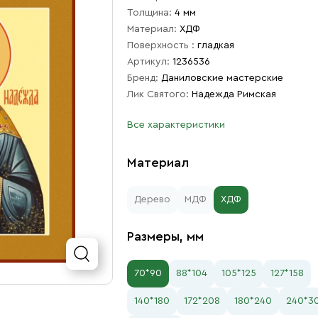
Толщина:
4 мм
Материал:
ХДФ
Поверхность :
гладкая
Артикул:
1236536
Бренд:
Даниловские мастерские
Лик Святого:
Надежда Римская
Все характеристики
Материал
Дерево
МДФ
ХДФ
Размеры, мм
70*90
88*104
105*125
127*158
140*180
172*208
180*240
240*3