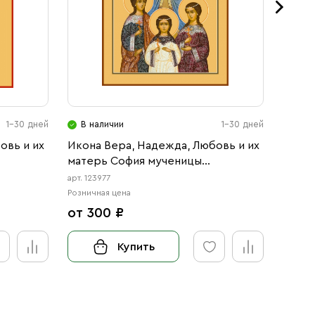
1-30 дней
В наличии
1-30 дней
В н
овь и их
Икона Вера, Надежда, Любовь и их
Стари
матерь София мученицы
Надеж
(АРТ.00977)
София
арт. 123977
арт. 10
Розничная цена
Розничн
от 300 ₽
130 
Купить