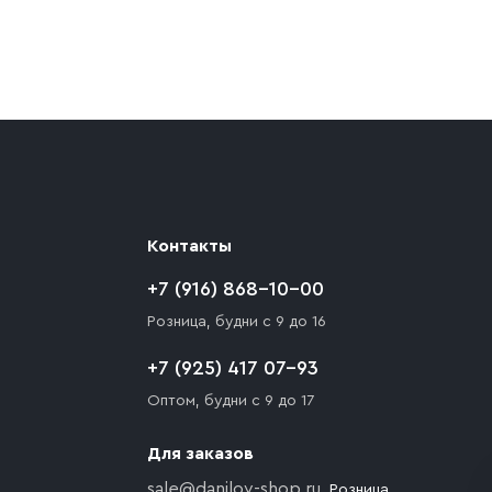
ают препятствия для подъезда автомобиля,
 разгрузки товара и не нарушает правила
то Покупателю необходимо компенсировать
Контакты
+7 (916) 868-10-00
Розница, будни с 9 до 16
+7 (925) 417 07-93
Оптом, будни с 9 до 17
Для заказов
sale@danilov-shop.ru
, Розница