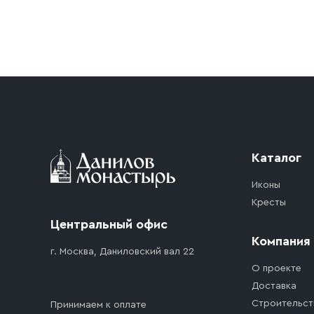
Условия доставки
Приобретённый товар доставляется до подъезд
доставка осуществляется до ближайшего мест
дорожного движения. Если на территории ме
стоимость въезда транспортного средства.
Каталог
Иконы
Кресты
Центральный офис
Компания
г. Москва, Даниловский вал 22
О проекте
Доставка
Строительст
Принимаем к оплате