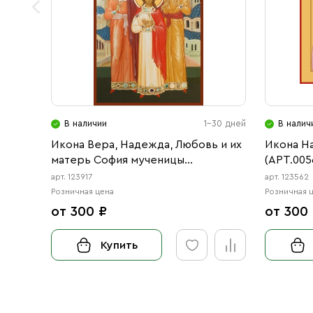
В наличии
1-30 дней
В налич
Икона Вера, Надежда, Любовь и их
Икона Н
матерь София мученицы
(АРТ.005
(АРТ.00917)
арт. 123917
арт. 123562
Розничная цена
Розничная 
от 300 ₽
от 300
Купить