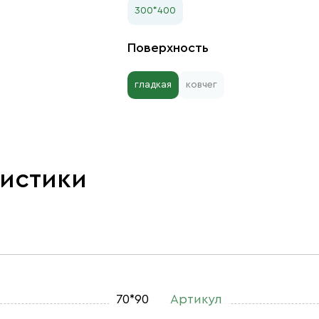
300*400
Поверхность
гладкая
ковчег
ристики
70*90
Артикул