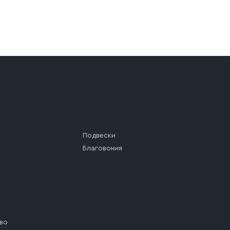
а (калитки дачи или ворот частного дома). Если возник
а, которое максимально близко к месту запланированной
ста назначения доставки предусмотрен платный въезд, 
Подвески
Благовония
во