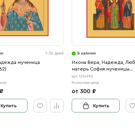
ии
1-30 дней
В наличии
адежда мученица
Икона Вера, Надежда, Люб
62)
матерь София мученицы
(АРТ.06990)
арт. 1236990
цена
Розничная цена
 ₽
от 300 ₽
Купить
Купить