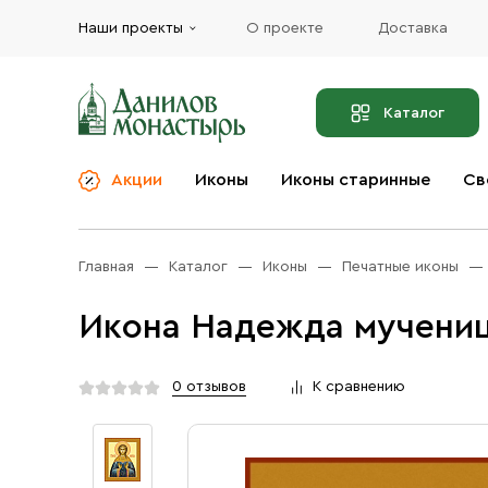
Наши проекты
О проекте
Доставка
Каталог
Акции
Иконы
Иконы старинные
Св
О компании
Благовония
Бренды
Богослужебная и
Главная
Каталог
Иконы
Печатные иконы
Церковная утварь
Доставка
Иконы
Икона Надежда мучениц
Услуги
Масло
Акции
Оплата
0 отзывов
К сравнению
Православные подарки
Контакты
Разное