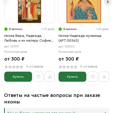
В наличии
1-30 дней
В наличии
1-30 дней
Икона Вера, Надежда,
Икона Надежда мученица
Любовь и их матерь София
(АРТ.00562)
мученицы (АРТ.00917)
арт. 123917
арт. 123562
Розничная цена
Розничная цена
от 300 ₽
от 300 ₽
0 отзывов
0 отзывов
Купить
Купить
Ответы на частые вопросы при заказе
иконы