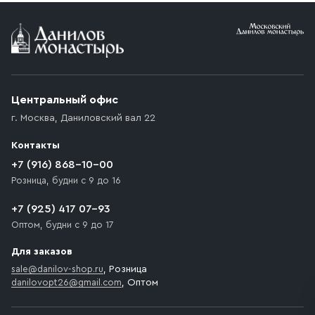
Условия доставки
Приобретённый товар доставляется до подъезда
(калитки дачи или ворот частного дома). Если
возникают препятствия для подъезда автомобиля,
Центральный офис
доставка осуществляется до ближайшего места,
г. Москва
,
Даниловский вал 22
которое максимально близко к месту запланированной
разгрузки товара и не нарушает правила дорожного
Контакты
движения. Если на территории места назначения
доставки предусмотрен платный въезд, то Покупателю
+7 (916) 868-10-00
необходимо компенсировать стоимость въезда
Розница, будни с 9 до 16
транспортного средства.
+7 (925) 417 07-93
Оптом, будни с 9 до 17
Для заказов
sale@danilov-shop.ru
, Розница
danilovopt26@gmail.com
, Оптом