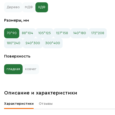
Дерево
МДФ
ХДФ
Размеры, мм
70*90
88*104
105*125
127*158
140*180
172*208
180*240
240*300
300*400
Поверхность
гладкая
ковчег
Описание и характеристики
Характеристики
Отзывы