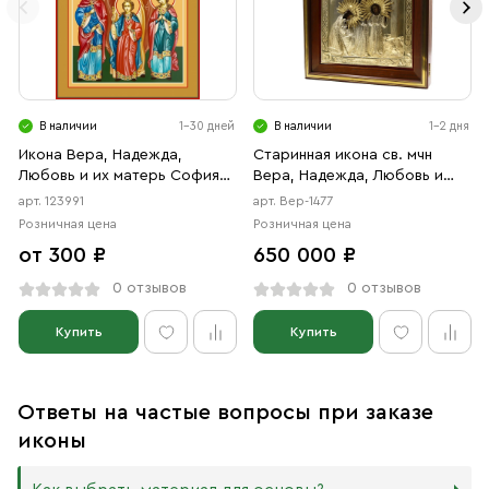
В наличии
1-30 дней
В наличии
1-2 дня
Икона Вера, Надежда,
Старинная икона св. мчн
Любовь и их матерь София
Вера, Надежда, Любовь и
мученицы (АРТ.00991)
матерь их София, 19 век
арт. 123991
арт. Вер-1477
Розничная цена
Розничная цена
от 300 ₽
650 000 ₽
0 отзывов
0 отзывов
Купить
Купить
Ответы на частые вопросы при заказе
иконы