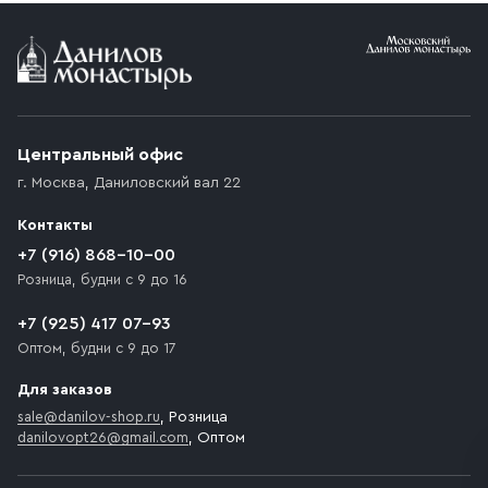
Условия доставки
Приобретённый товар доставляется до подъезда
(калитки дачи или ворот частного дома). Если
возникают препятствия для подъезда автомобиля,
Центральный офис
доставка осуществляется до ближайшего места,
г. Москва
,
Даниловский вал 22
которое максимально близко к месту запланированной
разгрузки товара и не нарушает правила дорожного
Контакты
движения. Если на территории места назначения
доставки предусмотрен платный въезд, то Покупателю
+7 (916) 868-10-00
необходимо компенсировать стоимость въезда
Розница, будни с 9 до 16
транспортного средства.
+7 (925) 417 07-93
Оптом, будни с 9 до 17
Для заказов
sale@danilov-shop.ru
, Розница
danilovopt26@gmail.com
, Оптом