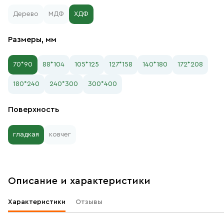
Дерево
МДФ
ХДФ
Размеры, мм
70*90
88*104
105*125
127*158
140*180
172*208
180*240
240*300
300*400
Поверхность
гладкая
ковчег
Описание и характеристики
Характеристики
Отзывы