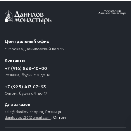
Условия доставки
Приобретённый товар доставляется до подъезда
(калитки дачи или ворот частного дома). Если
возникают препятствия для подъезда автомобиля,
Центральный офис
доставка осуществляется до ближайшего места,
г. Москва
,
Даниловский вал 22
которое максимально близко к месту запланированной
разгрузки товара и не нарушает правила дорожного
Контакты
движения. Если на территории места назначения
доставки предусмотрен платный въезд, то Покупателю
+7 (916) 868-10-00
необходимо компенсировать стоимость въезда
Розница, будни с 9 до 16
транспортного средства.
+7 (925) 417 07-93
Оптом, будни с 9 до 17
Для заказов
sale@danilov-shop.ru
, Розница
danilovopt26@gmail.com
, Оптом