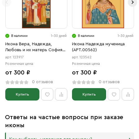
В наличии
1-30 дней
В наличии
1-30 дней
Икона Вера, Надежда,
Икона Надежда мученица
Любовь и их матерь София
(АРТ.00562)
мученицы (АРТ.00917)
арт. 123917
арт. 123562
Розничная цена
Розничная цена
от 300 ₽
от 300 ₽
0 отзывов
0 отзывов
Купить
Купить
Ответы на частые вопросы при заказе
иконы