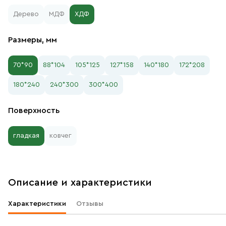
Дерево
МДФ
ХДФ
Размеры, мм
70*90
88*104
105*125
127*158
140*180
172*208
180*240
240*300
300*400
Поверхность
гладкая
ковчег
Описание и характеристики
Характеристики
Отзывы