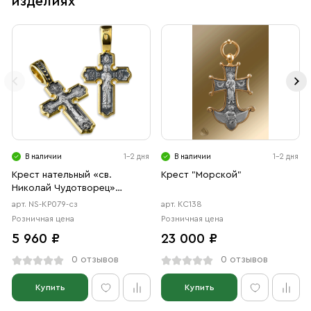
изделиях
В наличии
1-2 дня
В наличии
1-2 дня
Крест нательный «св.
Крест "Морской"
Николай Чудотворец»
серебро/золочение
арт. NS-КР079-сз
арт. КС138
Розничная цена
Розничная цена
5 960 ₽
23 000 ₽
0 отзывов
0 отзывов
Купить
Купить