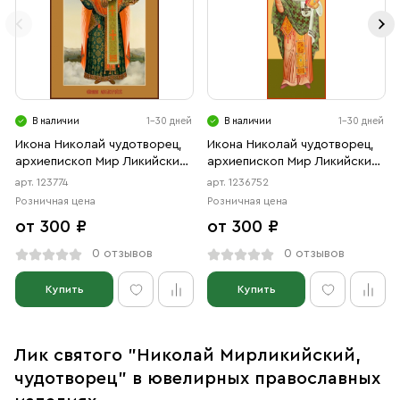
В наличии
1-30 дней
В наличии
1-30 дней
Икона Николай чудотворец,
Икона Николай чудотворец,
архиепископ Мир Ликийских,
архиепископ Мир Ликийских,
святитель (АРТ.00774)
святитель (АРТ.06752)
арт. 123774
арт. 1236752
Розничная цена
Розничная цена
от 300 ₽
от 300 ₽
0 отзывов
0 отзывов
Купить
Купить
Лик святого "Николай Мирликийский,
чудотворец" в ювелирных православных