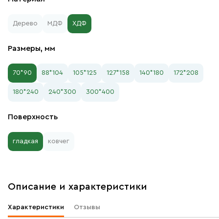
Дерево
МДФ
ХДФ
Размеры, мм
70*90
88*104
105*125
127*158
140*180
172*208
180*240
240*300
300*400
Поверхность
гладкая
ковчег
Описание и характеристики
Характеристики
Отзывы