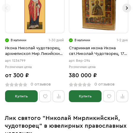
В наличии
1-30 дней
В наличии
1-2 дня
Икона Николай чудотворец,
Старинная икона Икона
архиепископ Мир Ликийских,
свт.Николай Чудотворец, 17
святитель (АРТ.06799)
век
арт. 1236799
арт. Вер-294
Розничная цена
Розничная цена
от 300 ₽
380 000 ₽
0 отзывов
0 отзывов
Купить
Купить
Лик святого "Николай Мирликийский,
чудотворец" в ювелирных православных