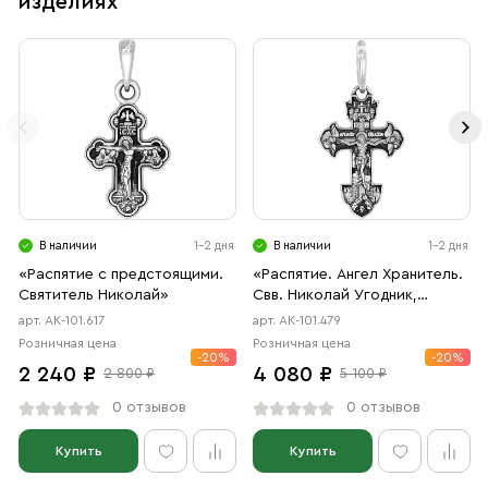
изделиях
В наличии
1-2 дня
В наличии
1-2 дня
«Распятие с предстоящими.
«Распятие. Ангел Хранитель.
Святитель Николай»
Свв. Николай Угодник,
Александр Невский, Дмитрий
арт. АК-101.617
арт. АК-101.479
Донской»
Розничная цена
Розничная цена
-20%
-20%
2 240 ₽
4 080 ₽
2 800 ₽
5 100 ₽
0 отзывов
0 отзывов
Купить
Купить