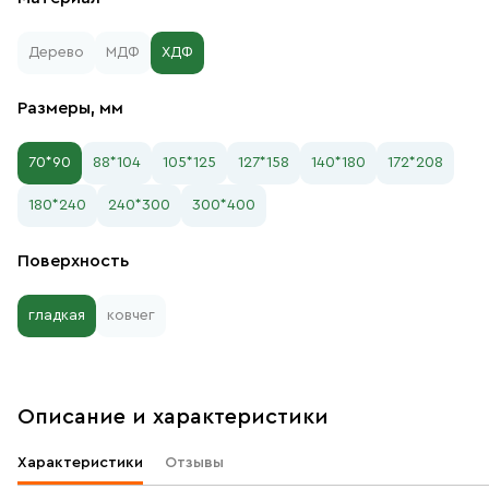
Дерево
МДФ
ХДФ
Размеры, мм
70*90
88*104
105*125
127*158
140*180
172*208
180*240
240*300
300*400
Поверхность
гладкая
ковчег
Описание и характеристики
Характеристики
Отзывы