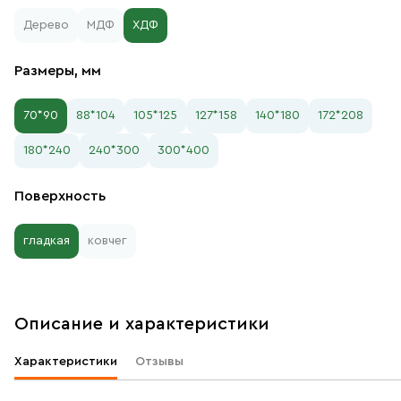
Дерево
МДФ
ХДФ
Размеры, мм
70*90
88*104
105*125
127*158
140*180
172*208
180*240
240*300
300*400
Поверхность
гладкая
ковчег
Описание и характеристики
Характеристики
Отзывы