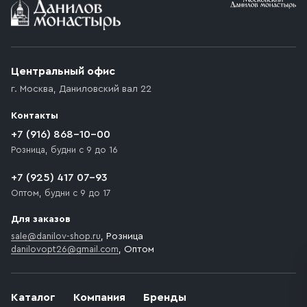
Условия доставки
Приобретённый товар доставляется до подъезда
(калитки дачи или ворот частного дома). Если
возникают препятствия для подъезда автомобиля,
Центральный офис
доставка осуществляется до ближайшего места,
г. Москва
,
Даниловский вал 22
которое максимально близко к месту запланированной
разгрузки товара и не нарушает правила дорожного
Контакты
движения. Если на территории места назначения
доставки предусмотрен платный въезд, то Покупателю
+7 (916) 868-10-00
необходимо компенсировать стоимость въезда
Розница, будни с 9 до 16
транспортного средства.
+7 (925) 417 07-93
Оптом, будни с 9 до 17
Для заказов
sale@danilov-shop.ru
, Розница
danilovopt26@gmail.com
, Оптом
Каталог
Компания
Бренды