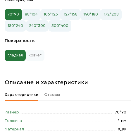
70*90
88*104
105*125
127*158
140*180
172*208
180*240
240*300
300*400
Поверхность
гладкая
ковчег
Описание и характеристики
Характеристики
Отзывы
Размер
70*90
Толщина
4 мм
Материал
ХДФ