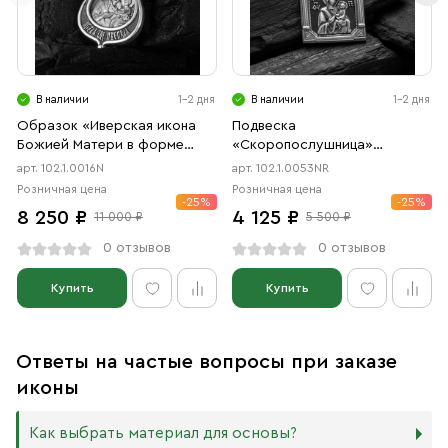
В наличии
1-2 дня
В наличии
1-2 дня
Образок «Иверская икона
Подвеска
Божией Матери в форме
«Скоропослушница»
цаты» чернение
чернение, родий
арт. 102.1.0016N
арт. 102.1.0053NR
Розничная цена
Розничная цена
-25%
-25%
8 250 ₽
4 125 ₽
11 000 ₽
5 500 ₽
0 отзывов
0 отзывов
Купить
Купить
Ответы на частые вопросы при заказе
иконы
Как выбрать материал для основы?