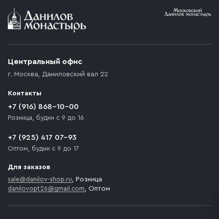
Условия доставки
Приобретённый товар доставляется до подъезда
(калитки дачи или ворот частного дома). Если
возникают препятствия для подъезда автомобиля,
Центральный офис
доставка осуществляется до ближайшего места,
г. Москва
,
Даниловский вал 22
которое максимально близко к месту запланированной
разгрузки товара и не нарушает правила дорожного
Контакты
движения. Если на территории места назначения
доставки предусмотрен платный въезд, то Покупателю
+7 (916) 868-10-00
необходимо компенсировать стоимость въезда
Розница, будни с 9 до 16
транспортного средства.
+7 (925) 417 07-93
Оптом, будни с 9 до 17
Для заказов
sale@danilov-shop.ru
, Розница
danilovopt26@gmail.com
, Оптом