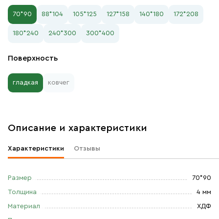
70*90
88*104
105*125
127*158
140*180
172*208
180*240
240*300
300*400
Поверхность
гладкая
ковчег
Описание и характеристики
Характеристики
Отзывы
Размер
70*90
Толщина
4 мм
Материал
ХДФ