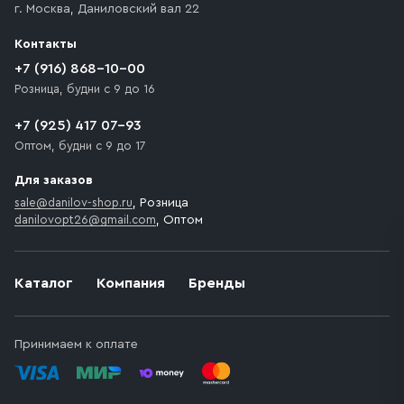
г. Москва
,
Даниловский вал 22
которое максимально близко к месту запланированной
разгрузки товара и не нарушает правила дорожного
Контакты
движения. Если на территории места назначения
доставки предусмотрен платный въезд, то Покупателю
+7 (916) 868-10-00
необходимо компенсировать стоимость въезда
Розница, будни с 9 до 16
транспортного средства.
+7 (925) 417 07-93
Оптом, будни с 9 до 17
Для заказов
sale@danilov-shop.ru
, Розница
danilovopt26@gmail.com
, Оптом
Каталог
Компания
Бренды
Принимаем к оплате