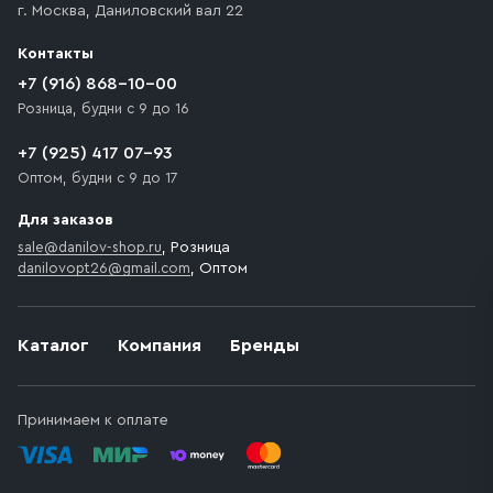
г. Москва
,
Даниловский вал 22
которое максимально близко к месту запланированной
разгрузки товара и не нарушает правила дорожного
Контакты
движения. Если на территории места назначения
доставки предусмотрен платный въезд, то Покупателю
+7 (916) 868-10-00
необходимо компенсировать стоимость въезда
Розница, будни с 9 до 16
транспортного средства.
+7 (925) 417 07-93
Оптом, будни с 9 до 17
Для заказов
sale@danilov-shop.ru
, Розница
danilovopt26@gmail.com
, Оптом
Каталог
Компания
Бренды
Принимаем к оплате