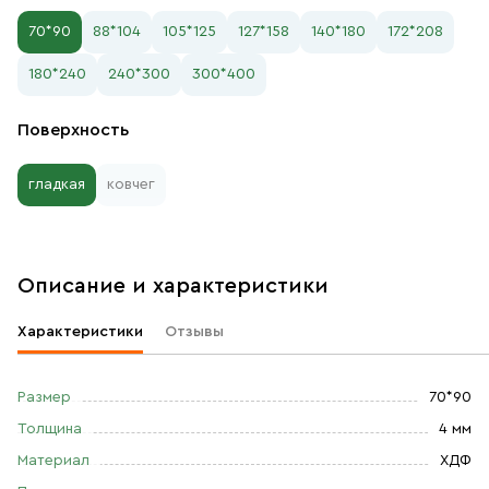
70*90
88*104
105*125
127*158
140*180
172*208
180*240
240*300
300*400
Поверхность
гладкая
ковчег
Описание и характеристики
Характеристики
Отзывы
Размер
70*90
Толщина
4 мм
Материал
ХДФ