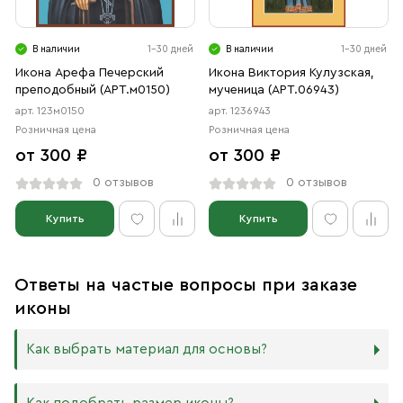
В наличии
1-30 дней
В наличии
1-30 дней
Икона Арефа Печерский
Икона Виктория Кулузская,
преподобный (АРТ.м0150)
мученица (АРТ.06943)
арт. 123м0150
арт. 1236943
Розничная цена
Розничная цена
от 300 ₽
от 300 ₽
0 отзывов
0 отзывов
Купить
Купить
Ответы на частые вопросы при заказе
иконы
Как выбрать материал для основы?
Мы изготавливаем иконы на трёх разных видах досок: