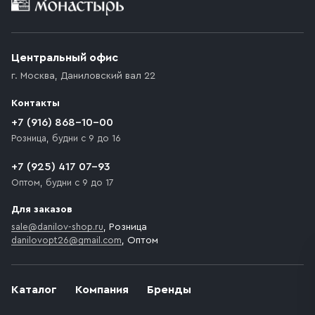
Приобретённый товар доставляется до подъезда
(калитки дачи или ворот частного дома). Если
возникают препятствия для подъезда автомобиля,
Центральный офис
доставка осуществляется до ближайшего места,
г. Москва
,
Даниловский вал 22
которое максимально близко к месту запланированной
разгрузки товара и не нарушает правила дорожного
Контакты
движения. Если на территории места назначения
доставки предусмотрен платный въезд, то Покупателю
+7 (916) 868-10-00
необходимо компенсировать стоимость въезда
Розница, будни с 9 до 16
транспортного средства.
+7 (925) 417 07-93
Оптом, будни с 9 до 17
Для заказов
sale@danilov-shop.ru
, Розница
danilovopt26@gmail.com
, Оптом
Каталог
Компания
Бренды