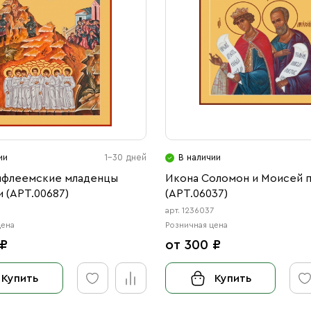
ии
1-30 дней
В наличии
ифлеемские младенцы
Икона Соломон и Моисей 
 (АРТ.00687)
(АРТ.06037)
арт. 1236037
цена
Розничная цена
 ₽
от 300 ₽
Купить
Купить