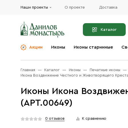
Наши проекты
О проекте
Доставка
Каталог
Акции
Иконы
Иконы старинные
Св
О компании
Благовония
Бренды
Богослужебная и
Главная
Каталог
Иконы
Печатные иконы
Церковная утварь
Доставка
Икона Воздвижение Честного и Животворящего Креста
Иконы
Услуги
Иконы Икона Воздвижен
Масло
Акции
Оплата
(АРТ.00649)
Православные подарки
Контакты
Разное
0 отзывов
К сравнению