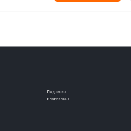
а (калитки дачи или ворот частного дома). Если возник
а, которое максимально близко к месту запланированной
ста назначения доставки предусмотрен платный въезд, 
Подвески
Благовония