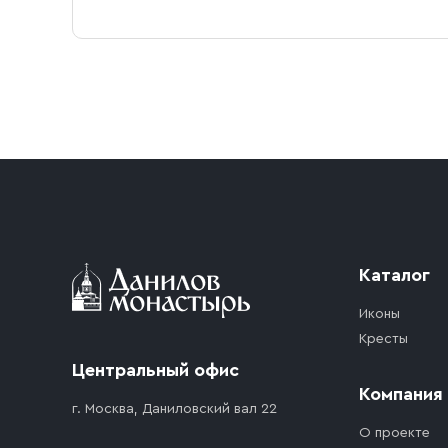
доставка бесплатная.
Условия доставки
Приобретённый товар доставляется до подъезд
доставка осуществляется до ближайшего мест
дорожного движения. Если на территории ме
стоимость въезда транспортного средства.
Каталог
Иконы
Кресты
Центральный офис
Компания
г. Москва, Даниловский вал 22
О проекте