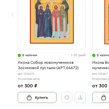
В наличии
1-30 дней
В налич
Икона Собор новомучеников
Икона В
Зосимовой пустыни (АРТ.04672)
мученики
арт. 1234672
арт. 123687
Розничная цена
Розничная 
от 300 ₽
от 300
Купить