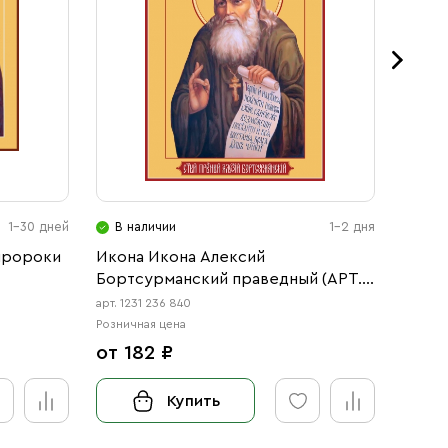
1-30 дней
В наличии
1-2 дня
В н
пророки
Икона Икона Алексий
Икона
Бортсурманский праведный (АРТ.1
равно
236 840)
арт. 1231 236 840
арт. 12
Розничная цена
Розничн
от 182 ₽
от 3
Купить