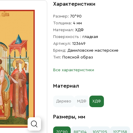
Характеристики
Размер:
70*90
Толщина:
4 мм
Материал:
ХДФ
Поверхность :
гладкая
Артикул:
123649
Бренд:
Даниловские мастерские
Тип:
Поясной образ
Все характеристики
Материал
Дерево
МДФ
ХДФ
Размеры, мм
70*90
88*104
105*125
127*158