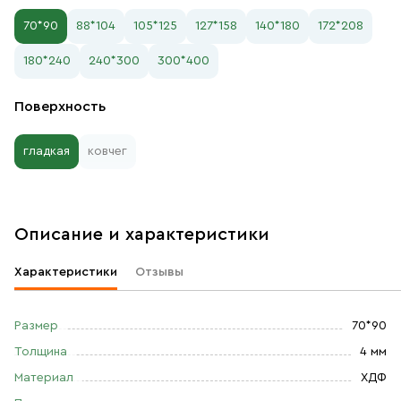
70*90
88*104
105*125
127*158
140*180
172*208
180*240
240*300
300*400
Поверхность
гладкая
ковчег
Описание и характеристики
Характеристики
Отзывы
Размер
70*90
Толщина
4 мм
Материал
ХДФ