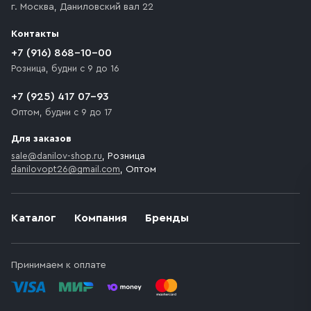
г. Москва
,
Даниловский вал 22
которое максимально близко к месту запланированной
разгрузки товара и не нарушает правила дорожного
Контакты
движения. Если на территории места назначения
доставки предусмотрен платный въезд, то Покупателю
+7 (916) 868-10-00
необходимо компенсировать стоимость въезда
Розница, будни с 9 до 16
транспортного средства.
+7 (925) 417 07-93
Оптом, будни с 9 до 17
Для заказов
sale@danilov-shop.ru
, Розница
danilovopt26@gmail.com
, Оптом
Каталог
Компания
Бренды
Принимаем к оплате