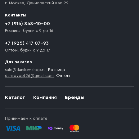
г. Москва
,
Даниловский вал 22
которое максимально близко к месту запланированной
разгрузки товара и не нарушает правила дорожного
Контакты
движения. Если на территории места назначения
доставки предусмотрен платный въезд, то Покупателю
+7 (916) 868-10-00
необходимо компенсировать стоимость въезда
Розница, будни с 9 до 16
транспортного средства.
+7 (925) 417 07-93
Оптом, будни с 9 до 17
Для заказов
sale@danilov-shop.ru
, Розница
danilovopt26@gmail.com
, Оптом
Каталог
Компания
Бренды
Принимаем к оплате