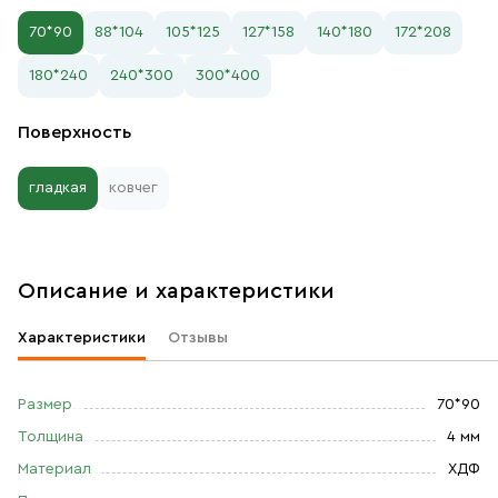
70*90
88*104
105*125
127*158
140*180
172*208
180*240
240*300
300*400
Поверхность
гладкая
ковчег
Описание и характеристики
Характеристики
Отзывы
Размер
70*90
Толщина
4 мм
Материал
ХДФ