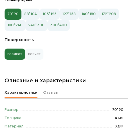
70*90
88*104
105*125
127*158
140*180
172*208
180*240
240*300
300*400
Поверхность
гладкая
ковчег
Описание и характеристики
Характеристики
Отзывы
Размер
70*90
Толщина
4 мм
Материал
ХДФ