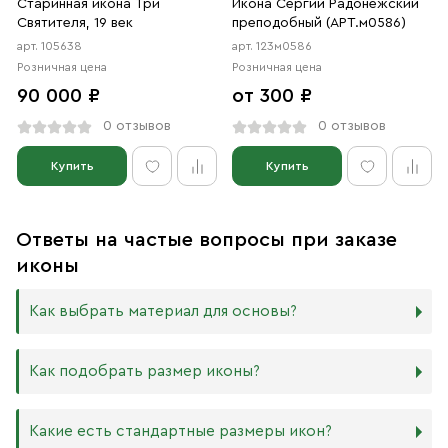
Старинная икона Три
Икона Сергий Радонежский
Святителя, 19 век
преподобный (АРТ.м0586)
арт. 105638
арт. 123м0586
Розничная цена
Розничная цена
90 000 ₽
от 300 ₽
0 отзывов
0 отзывов
Купить
Купить
Ответы на частые вопросы при заказе
иконы
Как выбрать материал для основы?
Мы изготавливаем иконы на трёх разных видах досок:
Как подобрать размер иконы?
Дерево. Наиболее прочный и качественный материал,
который гарантирует долговечность иконы.
Никаких строгих правил по тому, какого размера
Какие есть стандартные размеры икон?
МДФ. Ламинированная древесно-стружечная плита —
должна быть икона, нет. Все зависит от Вашего желания