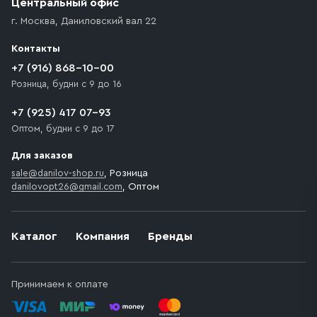
Центральный офис
доставка осуществляется до ближайшего места,
г. Москва
,
Даниловский вал 22
которое максимально близко к месту запланированной
разгрузки товара и не нарушает правила дорожного
Контакты
движения. Если на территории места назначения
доставки предусмотрен платный въезд, то Покупателю
+7 (916) 868-10-00
необходимо компенсировать стоимость въезда
Розница, будни с 9 до 16
транспортного средства.
+7 (925) 417 07-93
Оптом, будни с 9 до 17
Для заказов
sale@danilov-shop.ru
, Розница
danilovopt26@gmail.com
, Оптом
Каталог
Компания
Бренды
Принимаем к оплате