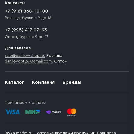
Контакты
движения. Если на территории места назначения
доставки предусмотрен платный въезд, то Покупателю
+7 (916) 868-10-00
необходимо компенсировать стоимость въезда
Розница, будни с 9 до 16
транспортного средства.
+7 (925) 417 07-93
Оптом, будни с 9 до 17
Для заказов
sale@danilov-shop.ru
, Розница
danilovopt26@gmail.com
, Оптом
Каталог
Компания
Бренды
Принимаем к оплате
lavka.msdm.ru – оптовые продажи продукции Данилова