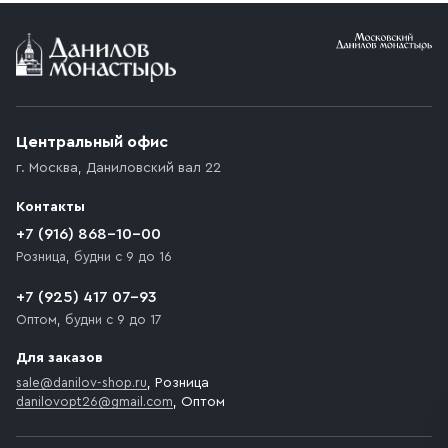
Условия доставки
Приобретённый товар доставляется до подъезда
(калитки дачи или ворот частного дома). Если
возникают препятствия для подъезда автомобиля,
Центральный офис
доставка осуществляется до ближайшего места,
г. Москва
,
Даниловский вал 22
которое максимально близко к месту запланированной
разгрузки товара и не нарушает правила дорожного
Контакты
движения. Если на территории места назначения
доставки предусмотрен платный въезд, то Покупателю
+7 (916) 868-10-00
необходимо компенсировать стоимость въезда
Розница, будни с 9 до 16
транспортного средства.
+7 (925) 417 07-93
Оптом, будни с 9 до 17
Для заказов
sale@danilov-shop.ru
, Розница
danilovopt26@gmail.com
, Оптом