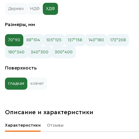
Дерево
МДФ
ХДФ
Размеры, мм
70*90
88*104
105*125
127*158
140*180
172*208
180*240
240*300
300*400
Поверхность
гладкая
ковчег
Описание и характеристики
Характеристики
Отзывы