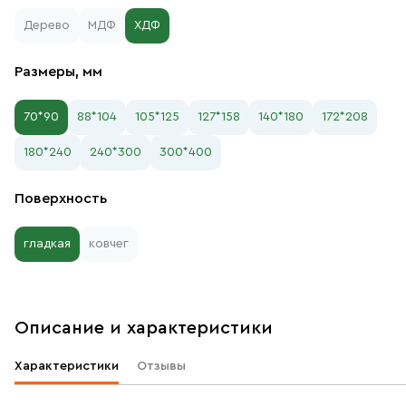
Дерево
МДФ
ХДФ
Размеры, мм
70*90
88*104
105*125
127*158
140*180
172*208
180*240
240*300
300*400
Поверхность
гладкая
ковчег
Описание и характеристики
Характеристики
Отзывы