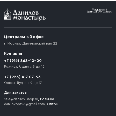
Условия доставки
Приобретённый товар доставляется до подъезда
(калитки дачи или ворот частного дома). Если
возникают препятствия для подъезда автомобиля,
Центральный офис
доставка осуществляется до ближайшего места,
г. Москва
,
Даниловский вал 22
которое максимально близко к месту запланированной
разгрузки товара и не нарушает правила дорожного
Контакты
движения. Если на территории места назначения
доставки предусмотрен платный въезд, то Покупателю
+7 (916) 868-10-00
необходимо компенсировать стоимость въезда
Розница, будни с 9 до 16
транспортного средства.
+7 (925) 417 07-93
Оптом, будни с 9 до 17
Для заказов
sale@danilov-shop.ru
, Розница
danilovopt26@gmail.com
, Оптом