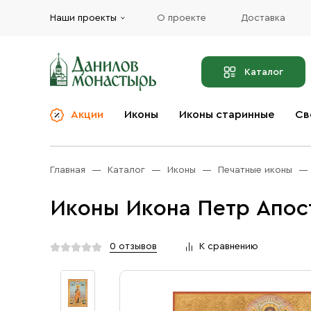
Наши проекты
О проекте
Доставка
Каталог
Акции
Иконы
Иконы старинные
Св
О компании
Благовония
Бренды
Богослужебная и
Главная
Каталог
Иконы
Печатные иконы
Церковная утварь
Доставка
Иконы
Иконы Икона Петр Апост
Услуги
Масло
Акции
Оплата
0 отзывов
К сравнению
Православные подарки
Контакты
Разное