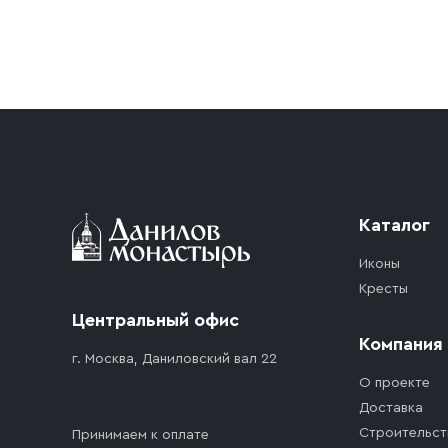
Условия доставки
Приобретённый товар доставляется до подъезд
доставка осуществляется до ближайшего мест
дорожного движения. Если на территории ме
стоимость въезда транспортного средства.
Каталог
Иконы
Кресты
Центральный офис
Компания
г. Москва, Даниловский вал 22
О проекте
Доставка
Строительст
Принимаем к оплате