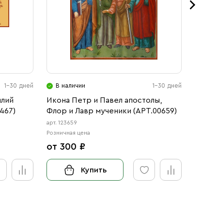
1-30 дней
В наличии
1-30 дней
В н
илий
Икона Петр и Павел апостолы,
Икона
467)
Флор и Лавр мученики (АРТ.00659)
(АРТ.
арт. 123659
арт. 123
Розничная цена
Розничн
от 300 ₽
от 3
Купить