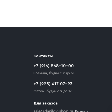
ают препятствия для подъезда автомобиля,
 разгрузки товара и не нарушает правила
то Покупателю необходимо компенсировать
Контакты
+7 (916) 868-10-00
Розница, будни с 9 до 16
+7 (925) 417 07-93
Оптом, будни с 9 до 17
Для заказов
sale@danilov-shop.ru
, Розница