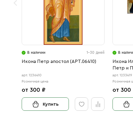
В наличии
1-30 дней
В налич
Икона Петр апостол (АРТ.06410)
Икона И
Петр и П
арт. 1236410
арт. 1233419
Розничная цена
Розничная 
от 300 ₽
от 300
Купить