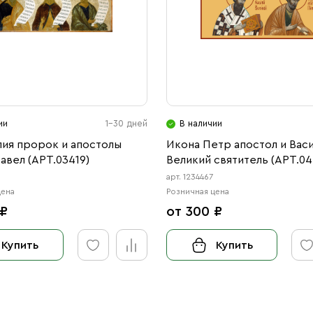
ии
1-30 дней
В наличии
лия пророк и апостолы
Икона Петр апостол и Вас
авел (АРТ.03419)
Великий святитель (АРТ.04
арт. 1234467
цена
Розничная цена
 ₽
от 300 ₽
Купить
Купить