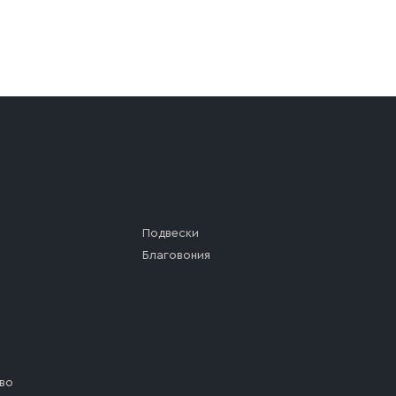
а (калитки дачи или ворот частного дома). Если возник
а, которое максимально близко к месту запланированной
ста назначения доставки предусмотрен платный въезд, 
Подвески
Благовония
во