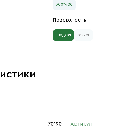
300*400
Поверхность
гладкая
ковчег
ристики
70*90
Артикул