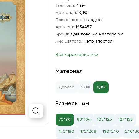
Толщина:
4 мм
Материал:
ХДФ
Поверхность :
гладкая
Артикул:
1234457
Бренд:
Даниловские мастерские
Лик Святого:
Петр апостол
Все характеристики
Материал
Дерево
МДФ
ХДФ
Размеры, мм
70*90
88*104
105*125
127*158
140*180
172*208
180*240
240*3