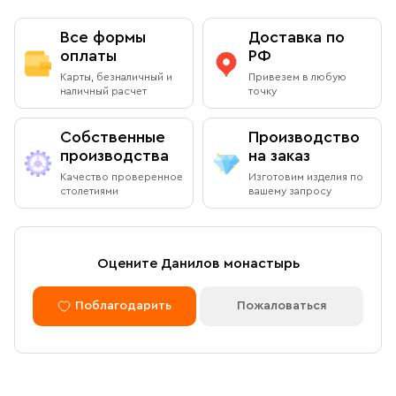
Данилова монастыря.
обратившись к каталогу на сайте.
Вы можете бесплатно забрать заказ из книжной лавки
Оплата при получении
Данилова монастыря
Все формы
Доставка по
По Вашему желанию можем изготовить особую
подарочную упаковку любого размера.
оплаты
РФ
Адрес
: г.Москва, Даниловский вал, 22 (внутренняя
Вы можете оплатить заказ при получении в книжной
Карты, безналичный и
Привезем в любую
территория монастыря)
лавке на территории Данилова Монастыря (возможна
наличный расчет
точку
оплата наличными или банковской картой).
Режим работы:
Собственные
Производство
Ежедневно с 08:00 до 19:00
производства
на заказ
Оплата через сайт
Качество проверенное
Изготовим изделия по
Пожалуйста, согласуйте с менеджером дату и время
столетиями
вашему запросу
После оформления заказа через сайт, откроется
вашего визита
страница для оплаты заказа. Оплатить заказ можно
банковской картой. Обращаем внимание, что в
доставку (по Москве либо через службу СДЭК)
Доставка курьером по Москве в
Оцените Данилов монастырь
принимаются только оплаченные заказы.
пределах МКАД
Поблагодарить
Пожаловаться
Оплата по безналичному расчету
Вы можете оформить доставку курьером по указанному
адресу в будние дни с 9:00 до 17:00. После поступления
товара на склад курьерская служба свяжется с вами,
Мы можем подготовить счет для оплаты по банковским
уточнит адрес и согласует удобное время доставки.
реквизитам. Для этого потребуется карточка с
Стоимость доставки в пределах МКАД — 1 000 ₽. При
реквизитами Вашей организации.