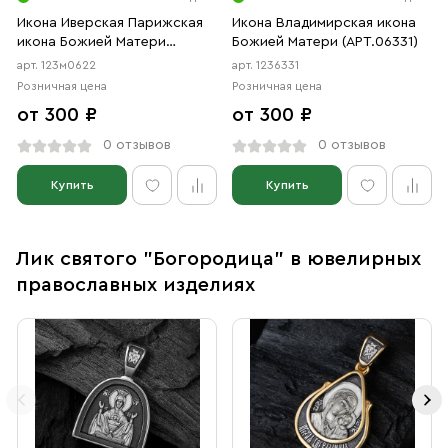
Икона Иверская Парижская
Икона Владимирская икона
икона Божией Матери
Божией Матери (АРТ.06331)
(АРТ.м0622)
арт. 123м0622
арт. 1236331
Розничная цена
Розничная цена
от 300 ₽
от 300 ₽
0 отзывов
0 отзывов
Купить
Купить
Лик святого "Богородица" в ювелирных
православных изделиях