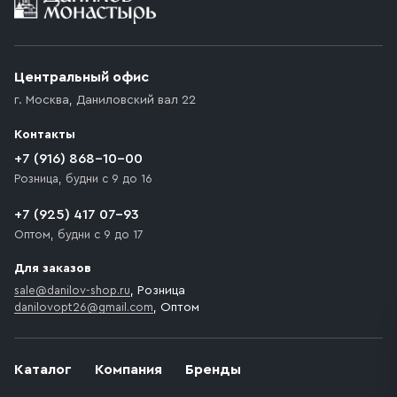
Условия доставки
Приобретённый товар доставляется до подъезда
(калитки дачи или ворот частного дома). Если
возникают препятствия для подъезда автомобиля,
Центральный офис
доставка осуществляется до ближайшего места,
г. Москва
,
Даниловский вал 22
которое максимально близко к месту запланированной
разгрузки товара и не нарушает правила дорожного
Контакты
движения. Если на территории места назначения
доставки предусмотрен платный въезд, то Покупателю
+7 (916) 868-10-00
необходимо компенсировать стоимость въезда
Розница, будни с 9 до 16
транспортного средства.
+7 (925) 417 07-93
Оптом, будни с 9 до 17
Для заказов
sale@danilov-shop.ru
, Розница
danilovopt26@gmail.com
, Оптом
Каталог
Компания
Бренды