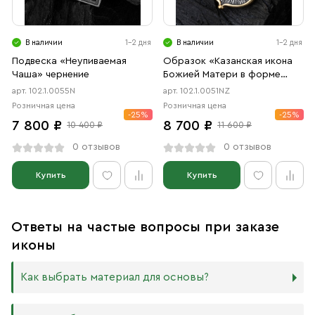
В наличии
1-2 дня
В наличии
1-2 дня
Подвеска «Неупиваемая
Образок «Казанская икона
Чаша» чернение
Божией Матери в форме
цаты» чернение, позолота
арт. 102.1.0055N
арт. 102.1.0051NZ
Розничная цена
Розничная цена
-25%
-25%
7 800 ₽
8 700 ₽
10 400 ₽
11 600 ₽
0 отзывов
0 отзывов
Купить
Купить
Ответы на частые вопросы при заказе
иконы
Как выбрать материал для основы?