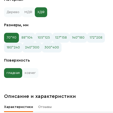
Дерево
МДФ
ХДФ
Размеры, мм
70*90
88*104
105*125
127*158
140*180
172*208
180*240
240*300
300*400
Поверхность
гладкая
ковчег
Описание и характеристики
Характеристики
Отзывы