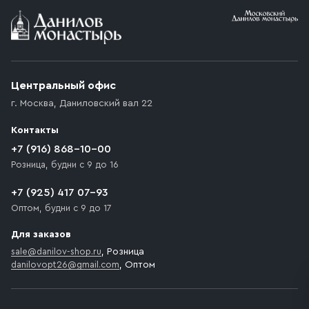
Условия доставки
Приобретённый товар доставляется до подъезда
(калитки дачи или ворот частного дома). Если
возникают препятствия для подъезда автомобиля,
Центральный офис
доставка осуществляется до ближайшего места,
г. Москва
,
Даниловский вал 22
которое максимально близко к месту запланированной
разгрузки товара и не нарушает правила дорожного
Контакты
движения. Если на территории места назначения
доставки предусмотрен платный въезд, то Покупателю
+7 (916) 868-10-00
необходимо компенсировать стоимость въезда
Розница, будни с 9 до 16
транспортного средства.
+7 (925) 417 07-93
Оптом, будни с 9 до 17
Для заказов
sale@danilov-shop.ru
, Розница
danilovopt26@gmail.com
, Оптом