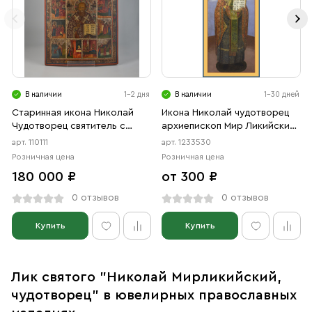
В наличии
1-2 дня
В наличии
1-30 дней
Старинная икона Николай
Икона Николай чудотворец
Чудотворец святитель с
архиепископ Мир Ликийских
клеймами икона 19 век
святитель (АРТ.03530)
арт. 110111
арт. 1233530
Розничная цена
Розничная цена
180 000 ₽
от 300 ₽
0 отзывов
0 отзывов
Купить
Купить
Лик святого "Николай Мирликийский,
чудотворец" в ювелирных православных