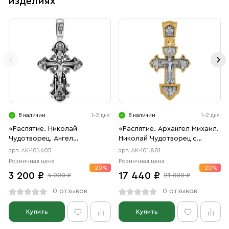
изделиях
В наличии
1-2 дня
В наличии
1-2 дня
«Распятие. Николай
«Распятие. Архангел Михаил.
Чудотворец. Ангел
Николай Чудотворец с
Хранитель»
чудом. Святые мужи»
арт. АК-101.605
арт. АК-101.801
Розничная цена
Розничная цена
-20%
-20%
3 200 ₽
17 440 ₽
4 000 ₽
21 800 ₽
0 отзывов
0 отзывов
Купить
Купить