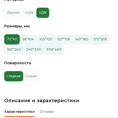
Дерево
МДФ
ХДФ
Размеры, мм
70*90
88*104
105*125
127*158
140*180
172*208
180*240
240*300
300*400
Поверхность
гладкая
ковчег
Описание и характеристики
Характеристики
Отзывы