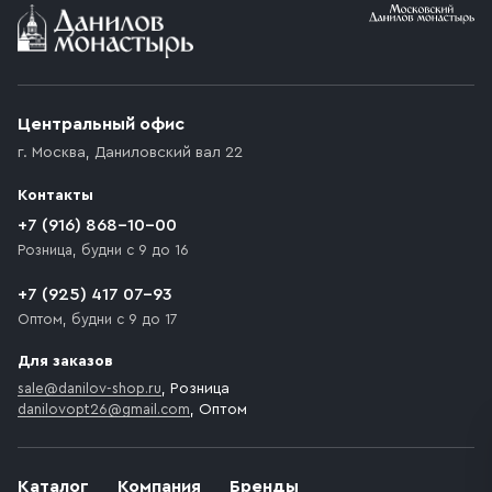
Условия доставки
Приобретённый товар доставляется до подъезда
(калитки дачи или ворот частного дома). Если
возникают препятствия для подъезда автомобиля,
Центральный офис
доставка осуществляется до ближайшего места,
г. Москва
,
Даниловский вал 22
которое максимально близко к месту запланированной
разгрузки товара и не нарушает правила дорожного
Контакты
движения. Если на территории места назначения
доставки предусмотрен платный въезд, то Покупателю
+7 (916) 868-10-00
необходимо компенсировать стоимость въезда
Розница, будни с 9 до 16
транспортного средства.
+7 (925) 417 07-93
Оптом, будни с 9 до 17
Для заказов
sale@danilov-shop.ru
, Розница
danilovopt26@gmail.com
, Оптом
Каталог
Компания
Бренды