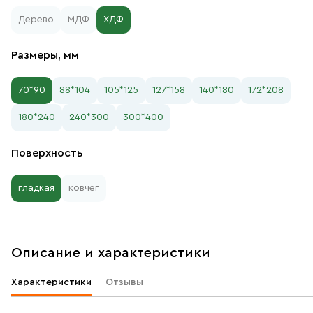
Дерево
МДФ
ХДФ
Размеры, мм
70*90
88*104
105*125
127*158
140*180
172*208
180*240
240*300
300*400
Поверхность
гладкая
ковчег
Описание и характеристики
Характеристики
Отзывы