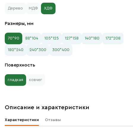
Дерево
МДФ
ХДФ
Размеры, мм
70*90
88*104
105*125
127*158
140*180
172*208
180*240
240*300
300*400
Поверхность
гладкая
ковчег
Описание и характеристики
Характеристики
Отзывы