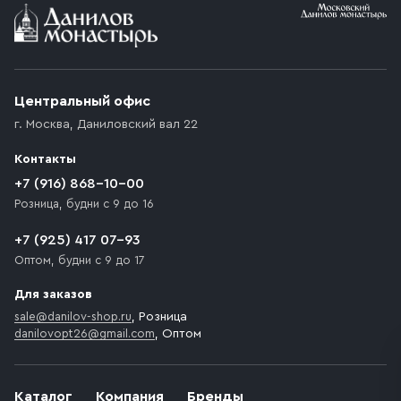
Условия доставки
Приобретённый товар доставляется до подъезда
(калитки дачи или ворот частного дома). Если
возникают препятствия для подъезда автомобиля,
Центральный офис
доставка осуществляется до ближайшего места,
г. Москва
,
Даниловский вал 22
которое максимально близко к месту запланированной
разгрузки товара и не нарушает правила дорожного
Контакты
движения. Если на территории места назначения
доставки предусмотрен платный въезд, то Покупателю
+7 (916) 868-10-00
необходимо компенсировать стоимость въезда
Розница, будни с 9 до 16
транспортного средства.
+7 (925) 417 07-93
Оптом, будни с 9 до 17
Для заказов
sale@danilov-shop.ru
, Розница
danilovopt26@gmail.com
, Оптом
Каталог
Компания
Бренды