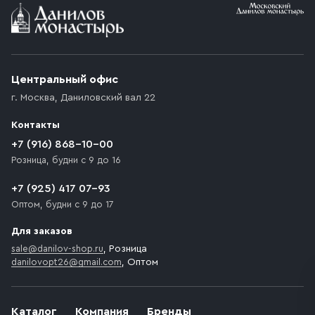
Условия доставки
Приобретённый товар доставляется до подъезда
(калитки дачи или ворот частного дома). Если
возникают препятствия для подъезда автомобиля,
Центральный офис
доставка осуществляется до ближайшего места,
г. Москва
,
Даниловский вал 22
которое максимально близко к месту запланированной
разгрузки товара и не нарушает правила дорожного
Контакты
движения. Если на территории места назначения
доставки предусмотрен платный въезд, то Покупателю
+7 (916) 868-10-00
необходимо компенсировать стоимость въезда
Розница, будни с 9 до 16
транспортного средства.
+7 (925) 417 07-93
Оптом, будни с 9 до 17
Для заказов
sale@danilov-shop.ru
, Розница
danilovopt26@gmail.com
, Оптом
Каталог
Компания
Бренды