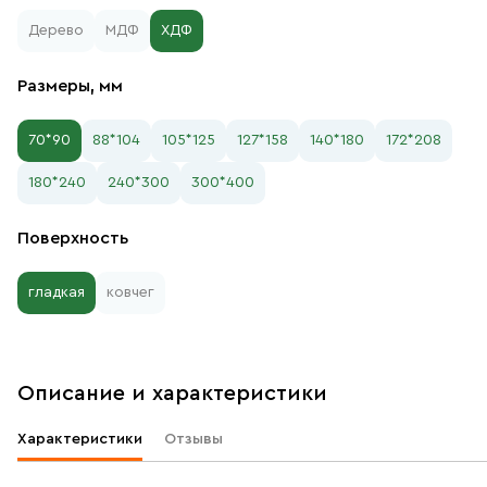
Дерево
МДФ
ХДФ
Размеры, мм
70*90
88*104
105*125
127*158
140*180
172*208
180*240
240*300
300*400
Поверхность
гладкая
ковчег
Описание и характеристики
Характеристики
Отзывы