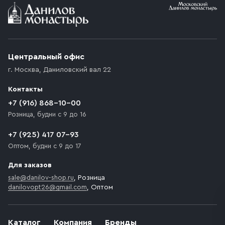
Условия доставки
Приобретённый товар доставляется до подъезда
(калитки дачи или ворот частного дома). Если
возникают препятствия для подъезда автомобиля,
Центральный офис
доставка осуществляется до ближайшего места,
г. Москва
,
Даниловский вал 22
которое максимально близко к месту запланированной
разгрузки товара и не нарушает правила дорожного
Контакты
движения. Если на территории места назначения
доставки предусмотрен платный въезд, то Покупателю
+7 (916) 868-10-00
необходимо компенсировать стоимость въезда
Розница, будни с 9 до 16
транспортного средства.
+7 (925) 417 07-93
Оптом, будни с 9 до 17
Для заказов
sale@danilov-shop.ru
, Розница
danilovopt26@gmail.com
, Оптом
Каталог
Компания
Бренды