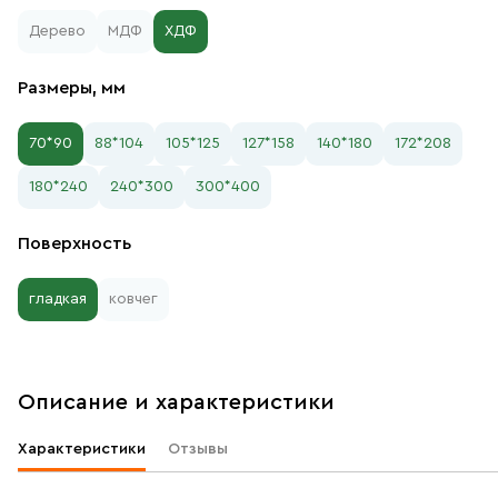
Дерево
МДФ
ХДФ
Размеры, мм
70*90
88*104
105*125
127*158
140*180
172*208
180*240
240*300
300*400
Поверхность
гладкая
ковчег
Описание и характеристики
Характеристики
Отзывы