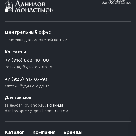
Условия доставки
Приобретённый товар доставляется до подъезда
(калитки дачи или ворот частного дома). Если
возникают препятствия для подъезда автомобиля,
Центральный офис
доставка осуществляется до ближайшего места,
г. Москва
,
Даниловский вал 22
которое максимально близко к месту запланированной
разгрузки товара и не нарушает правила дорожного
Контакты
движения. Если на территории места назначения
доставки предусмотрен платный въезд, то Покупателю
+7 (916) 868-10-00
необходимо компенсировать стоимость въезда
Розница, будни с 9 до 16
транспортного средства.
+7 (925) 417 07-93
Оптом, будни с 9 до 17
Для заказов
sale@danilov-shop.ru
, Розница
danilovopt26@gmail.com
, Оптом
Каталог
Компания
Бренды