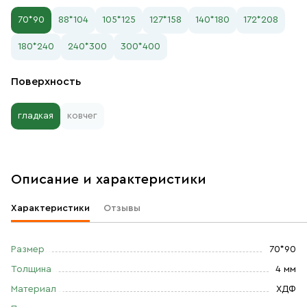
70*90
88*104
105*125
127*158
140*180
172*208
180*240
240*300
300*400
Поверхность
гладкая
ковчег
Описание и характеристики
Характеристики
Отзывы
Размер
70*90
Толщина
4 мм
Материал
ХДФ