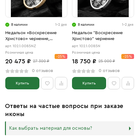
В наличии
1-2 дня
В наличии
1-2 дня
Медальон «Воскресение
Медальон "Воскресение
Христово» чернение,
Христово" чернение
позолота
арт. 102.1.0085NZ
арт. 102.1.0085N
Розничная цена
Розничная цена
-25%
-25%
20 475 ₽
18 750 ₽
27 300 ₽
25 000 ₽
0 отзывов
0 отзывов
Купить
Купить
Ответы на частые вопросы при заказе
иконы
Как выбрать материал для основы?