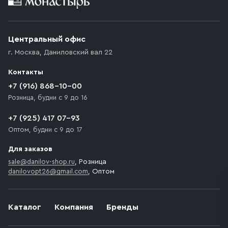
Приобретённый товар доставляется до подъезда
(калитки дачи или ворот частного дома). Если
возникают препятствия для подъезда автомобиля,
Центральный офис
доставка осуществляется до ближайшего места,
г. Москва
,
Даниловский вал 22
которое максимально близко к месту запланированной
разгрузки товара и не нарушает правила дорожного
Контакты
движения. Если на территории места назначения
доставки предусмотрен платный въезд, то Покупателю
+7 (916) 868-10-00
необходимо компенсировать стоимость въезда
Розница, будни с 9 до 16
транспортного средства.
+7 (925) 417 07-93
Оптом, будни с 9 до 17
Для заказов
sale@danilov-shop.ru
, Розница
danilovopt26@gmail.com
, Оптом
Каталог
Компания
Бренды