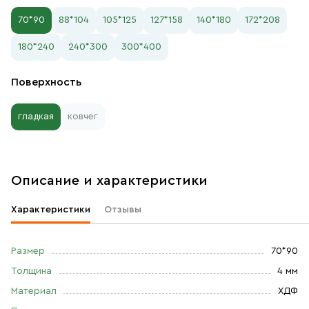
70*90
88*104
105*125
127*158
140*180
172*208
180*240
240*300
300*400
Поверхность
гладкая
ковчег
Описание и характеристики
Характеристики
Отзывы
Размер
70*90
Толщина
4 мм
Материал
ХДФ