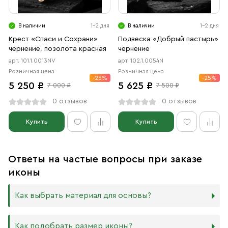
В наличии
1-2 дня
В наличии
1-2 дня
Крест «Спаси и Сохрани»
Подвеска «Добрый пастырь»
чернение, позолота красная
чернение
арт. 101.1.0013NV
арт. 102.1.0054N
Розничная цена
Розничная цена
-25%
-25%
5 250 ₽
5 625 ₽
7 000 ₽
7 500 ₽
0 отзывов
0 отзывов
Купить
Купить
Ответы на частые вопросы при заказе
иконы
Как выбрать материал для основы?
Мы изготавливаем иконы на трёх разных видах досок:
Как подобрать размер иконы?