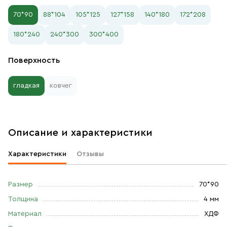
70*90
88*104
105*125
127*158
140*180
172*208
180*240
240*300
300*400
Поверхность
гладкая
ковчег
Описание и характеристики
Характеристики
Отзывы
Размер
70*90
Толщина
4 мм
Материал
ХДФ