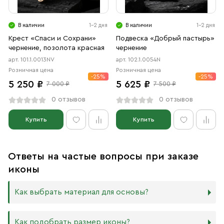
В наличии
1-2 дня
В наличии
1-2 дня
Крест «Спаси и Сохрани»
Подвеска «Добрый пастырь»
чернение, позолота красная
чернение
арт. 101.1.0013NV
арт. 102.1.0054N
Розничная цена
Розничная цена
-25%
-25%
5 250 ₽
5 625 ₽
7 000 ₽
7 500 ₽
0 отзывов
0 отзывов
Купить
Купить
Ответы на частые вопросы при заказе
иконы
Как выбрать материал для основы?
Мы изготавливаем иконы на трёх разных видах досок:
Как подобрать размер иконы?