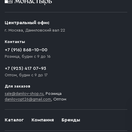
Приобретённый товар доставляется до подъезда
(калитки дачи или ворот частного дома). Если
возникают препятствия для подъезда автомобиля,
Центральный офис
доставка осуществляется до ближайшего места,
г. Москва
,
Даниловский вал 22
которое максимально близко к месту запланированной
разгрузки товара и не нарушает правила дорожного
Контакты
движения. Если на территории места назначения
доставки предусмотрен платный въезд, то Покупателю
+7 (916) 868-10-00
необходимо компенсировать стоимость въезда
Розница, будни с 9 до 16
транспортного средства.
+7 (925) 417 07-93
Оптом, будни с 9 до 17
Для заказов
sale@danilov-shop.ru
, Розница
danilovopt26@gmail.com
, Оптом
Каталог
Компания
Бренды