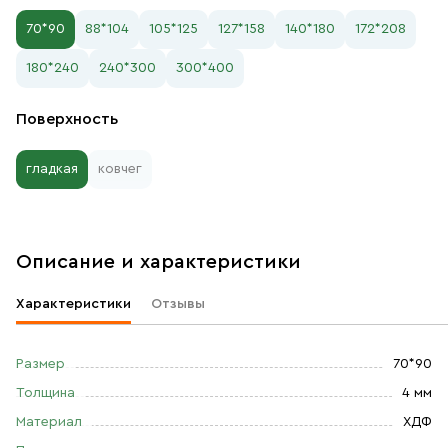
70*90
88*104
105*125
127*158
140*180
172*208
180*240
240*300
300*400
Поверхность
гладкая
ковчег
Описание и характеристики
Характеристики
Отзывы
Размер
70*90
Толщина
4 мм
Материал
ХДФ