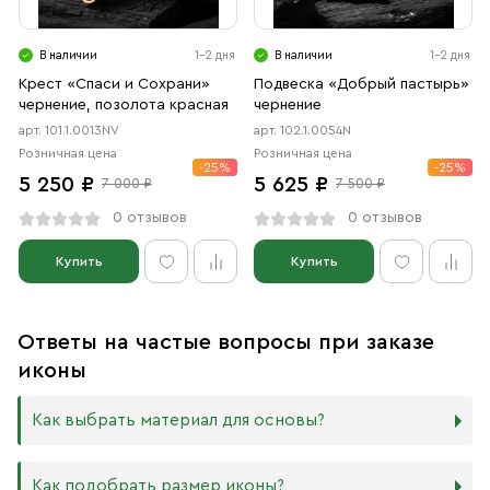
В наличии
1-2 дня
В наличии
1-2 дня
Крест «Спаси и Сохрани»
Подвеска «Добрый пастырь»
чернение, позолота красная
чернение
арт. 101.1.0013NV
арт. 102.1.0054N
Розничная цена
Розничная цена
-25%
-25%
5 250 ₽
5 625 ₽
7 000 ₽
7 500 ₽
0 отзывов
0 отзывов
Купить
Купить
Ответы на частые вопросы при заказе
иконы
Как выбрать материал для основы?
Мы изготавливаем иконы на трёх разных видах досок:
Как подобрать размер иконы?