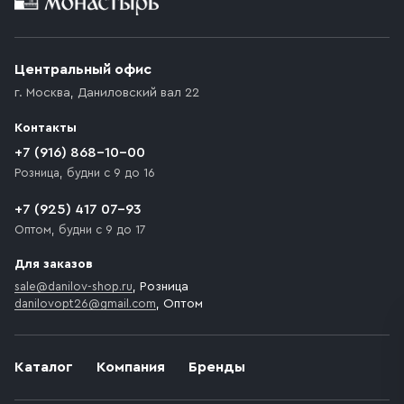
Приобретённый товар доставляется до подъезда
(калитки дачи или ворот частного дома). Если
возникают препятствия для подъезда автомобиля,
Центральный офис
доставка осуществляется до ближайшего места,
г. Москва
,
Даниловский вал 22
которое максимально близко к месту запланированной
разгрузки товара и не нарушает правила дорожного
Контакты
движения. Если на территории места назначения
доставки предусмотрен платный въезд, то Покупателю
+7 (916) 868-10-00
необходимо компенсировать стоимость въезда
Розница, будни с 9 до 16
транспортного средства.
+7 (925) 417 07-93
Оптом, будни с 9 до 17
Для заказов
sale@danilov-shop.ru
, Розница
danilovopt26@gmail.com
, Оптом
Каталог
Компания
Бренды