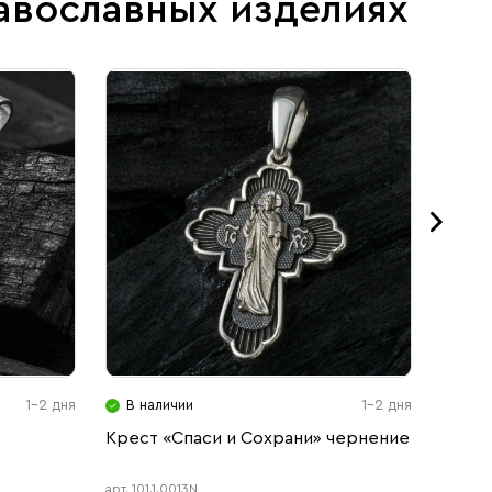
авославных изделиях
1-2 дня
В наличии
1-2 дня
В н
Крест «Спаси и Сохрани» чернение
Меда
Христ
арт. 101.1.0013N
арт. 102