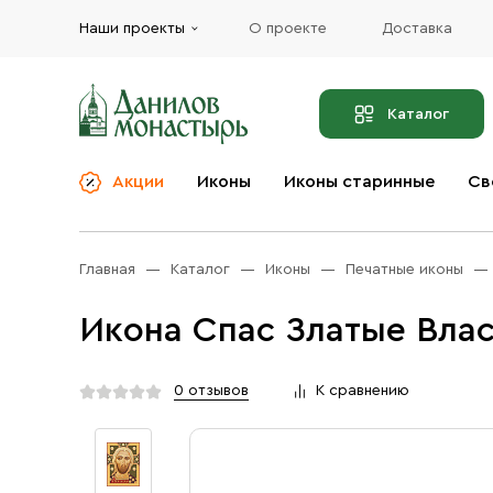
Наши проекты
О проекте
Доставка
Каталог
Акции
Иконы
Иконы старинные
Св
О компании
Благовония
Бренды
Богослужебная и
Главная
Каталог
Иконы
Печатные иконы
Церковная утварь
Доставка
Иконы
Икона Спас Златые Влас
Услуги
Масло
Акции
Оплата
0 отзывов
К сравнению
Православные подарки
Контакты
Разное