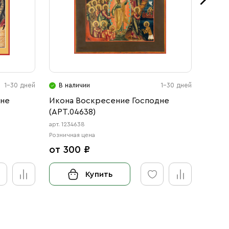
1-30 дней
В наличии
1-30 дней
В н
дне
Икона Воскресение Господне
Стари
(АРТ.04638)
Нерук
арт. 1234638
арт. 110
Розничная цена
Розничн
от 300 ₽
120 
Купить