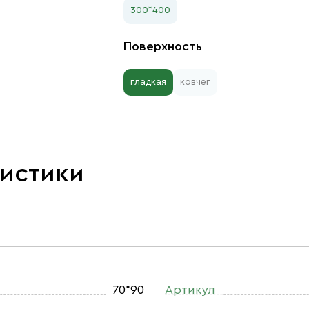
300*400
Поверхность
гладкая
ковчег
ристики
70*90
Артикул