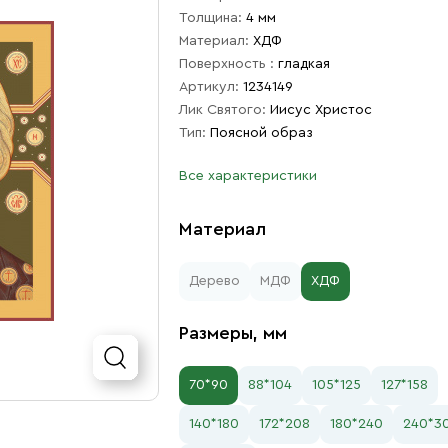
Толщина:
4 мм
Материал:
ХДФ
Поверхность :
гладкая
Артикул:
1234149
Лик Святого:
Иисус Христос
Тип:
Поясной образ
Все характеристики
Материал
Дерево
МДФ
ХДФ
Размеры, мм
70*90
88*104
105*125
127*158
140*180
172*208
180*240
240*3