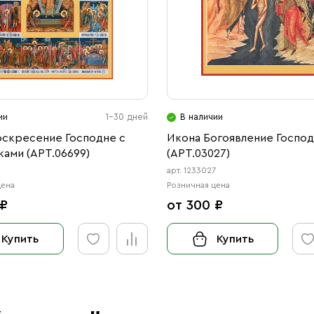
ии
1-30 дней
В наличии
оскресение Господне с
Икона Богоявление Госпо
ами (АРТ.06699)
(АРТ.03027)
9
арт. 1233027
цена
Розничная цена
 ₽
от 300 ₽
Купить
Купить