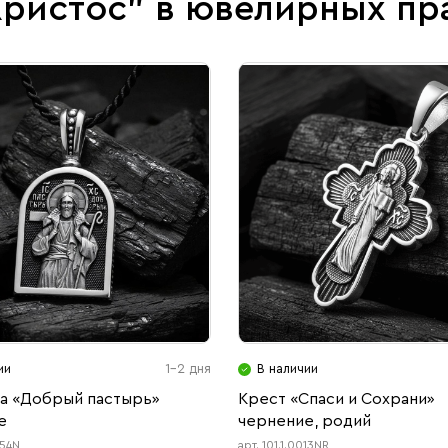
Христос" в ювелирных пр
ии
1-2 дня
В наличии
а «Добрый пастырь»
Крест «Спаси и Сохрани»
е
чернение, родий
054N
арт. 101.1.0013NR