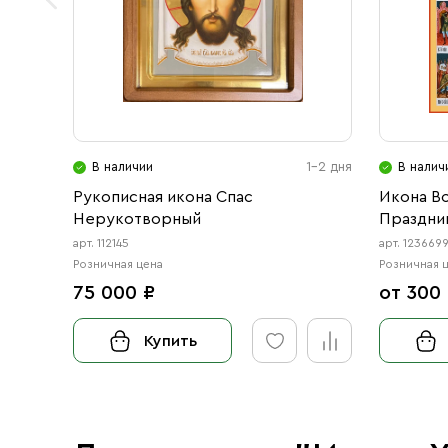
В наличии
1-2 дня
В налич
Рукописная икона Спас
Икона В
Нерукотворный
Праздник
арт. 112145
арт. 123669
Розничная цена
Розничная 
75 000 ₽
от 300
Купить