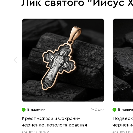
Лик святого "Иисус 
В наличии
1-2 дня
В налич
Крест «Спаси и Сохрани»
Подвеск
чернение, позолота красная
чернени
арт. 101.1.0013NV
арт. 102.1.0