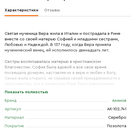
Характеристики
Отзывы
Святая мученица Вера жила в Италии и пострадала в Риме
вместе со своей матерью Софией и младшими сестрами,
Любовью и Надеждой. В 137 году, когда Вера приняла
мученический венец, ей исполнилось двенадцать лет.
Сестры воспитывалась матерью в христианском
благочестии. София была вдовой и все свое время
посвящала дочерям, наставляя их в вере и любви к Богу.
Семья жила открыто, не скрывая своей принадлежности к
христианству, что в языческом Риме было равносильно
преступлению. По приказу императора Адриана
Показать полностью
благочестивое семейство было доставлено во дворец.
Богатыми подарками, обещаниями безбедной и счастливой
Бренд
Акимов
жизни при дворце император попытался совратить девочек
Артикул
АК-102.741
с христианского пути и заставить поклониться богине
Артемиде. Но ничто не могло их соблазнить: они твердо
Материал
Серебро
исповедовали свою веру во Христа. Тогда император
Покрытие
Позолота
Адриан повелел подвергнуть дочерей Софии жестоким