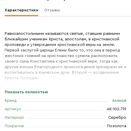
Характеристики
Отзывы
Равноапостольными называются святые, ставшие равными
ближайшим ученикам Христа, апостолам, в христианской
проповеди и утверждения христианской веры на земле.
Первой заслугой царицы Елены было то, что она в период
жестоких гонений на христианство сумела расположить
своего сына Константина к христианской вере, тогда как
другие юноши благородного происхождения презирали ее и
воспитывались в языческом духе. Второй — воздвижение
Креста Господня.
Желая найти Крест Господень, царица Елена в 325 году
Показать полностью
отправилась в подвластный Риму Иерусалим. Царице
указали, что Крест Господень зарыт в землю на месте, где
Бренд
Акимов
язычники воздвигли храм в честь Венеры. По приказанию
Артикул
АК-102.719
Елены здание сломали и начали рыть землю. В раскопках
нашли три креста и дощечку с надписью: «Иисус Назарянин,
Материал
Серебро
Царь Иудейский». Какой из них Крест Господень, узнать было
Покрытие
Позолота
невозможно.